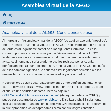
Asamblea virtual de la AEGO
FAQ
Índice general
Asamblea virtual de la AEGO - Condiciones de uso
Al ingresar en “Asamblea virtual de la AEGO” (de aquí en adelante “nosotros”,
“nos”, “nuestro”, “Asamblea virtual de la AEGO”, “https://foro.aego.biz”), usted
acuerda estar legalmente sometido a los siguientes términos. En caso
contrario por favor no se registre y/o use “Asamblea virtual de la AEGO”.
Podemos cambiar estos términos en cualquier momento e intentaríamos
avisarle, sin embargo sería prudente que los revisase por su cuenta
periódicamente. Seguir registrado a “Asamblea virtual de la AEGO” después
de esos cambios significa que acuerda estar legalmente sometido a esos
nuevos términos tal como fueron actualizados y/o reformados.
Nuestros foros están desarrollados por phpBB (de aquí en adelante “ellos”,
“sus”, “software phpBB”, “www.phpbb.com”, “phpBB Limited”, “phpBB Teams”)
el cual es una solución de foros liberada bajo la “
GNU General Public License v2 en Ingles
” (de aquí en adelante “GPL”) y
puede ser descargada de
www.phpbb.com
. El software phpBB solamente
facilita discusiones basadas en Internet y la GPL estrictamente los excluye de
lo que aprobamos y/o desaprobamos como conductas y/o contenido