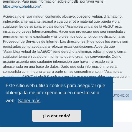
permisible. Para más información sobre phpBB, por favor visite:
https://www.phpbb.com/
.
Acuerda no enviar ningun contenido abusivo, obsceno, vulgar, difamatorio,
indecente, amenazante, sexual o cualquier otro material que pueda violar
cualquier ley de su país, el país donde “Asamblea virtual de la AEGO” está
instalado o Leyes Internacionales. Hacer eso provocará que sea inmediata y
permanentemente expulsado y, si lo creemos oportuno, con notificación a su
Proveedor de Servicios de Internet. Las direcciones IP de todos los envíos son
registradas como ayuda para reforzar estas condiciones. Acuerda que
“Asamblea virtual de la AEGO” tiene derecho a eliminar, editar, mover o cerrar
cualquier tema en cualquier momento que lo creamos conveniente. Como
usuario acuerda que cualquier información que haya ingresado será
almacenada en una base de datos. Dado que esta información no será
compartida con ninguna tercera parte sin su consentimiento, ni “Asamblea
virtual de la AEGO” ni phpBB podrán considerarse responsables por cualquier
intento de hacking que conlleve a que los datos sean comprometidos.
Este sitio web utiliza cookies para asegurar que
obtenga la mejor experiencia en nuestro sitio
Índice general
Contáctenos
Todos los horarios son
UTC+02:00
web.
Saber más
Desarrollado por
phpBB
® Forum Software © phpBB Limited
Traducción al español por
phpBB España
¡Lo entiendo!
Privacidad
|
Condiciones