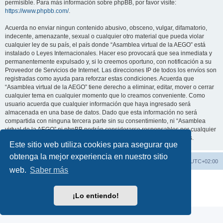
permisible. Para más información sobre phpBB, por favor visite:
https://www.phpbb.com/
.
Acuerda no enviar ningun contenido abusivo, obsceno, vulgar, difamatorio,
indecente, amenazante, sexual o cualquier otro material que pueda violar
cualquier ley de su país, el país donde “Asamblea virtual de la AEGO” está
instalado o Leyes Internacionales. Hacer eso provocará que sea inmediata y
permanentemente expulsado y, si lo creemos oportuno, con notificación a su
Proveedor de Servicios de Internet. Las direcciones IP de todos los envíos son
registradas como ayuda para reforzar estas condiciones. Acuerda que
“Asamblea virtual de la AEGO” tiene derecho a eliminar, editar, mover o cerrar
cualquier tema en cualquier momento que lo creamos conveniente. Como
usuario acuerda que cualquier información que haya ingresado será
almacenada en una base de datos. Dado que esta información no será
compartida con ninguna tercera parte sin su consentimiento, ni “Asamblea
virtual de la AEGO” ni phpBB podrán considerarse responsables por cualquier
intento de hacking que conlleve a que los datos sean comprometidos.
Este sitio web utiliza cookies para asegurar que
obtenga la mejor experiencia en nuestro sitio
Índice general
Contáctenos
Todos los horarios son
UTC+02:00
web.
Saber más
Desarrollado por
phpBB
® Forum Software © phpBB Limited
Traducción al español por
phpBB España
¡Lo entiendo!
Privacidad
|
Condiciones