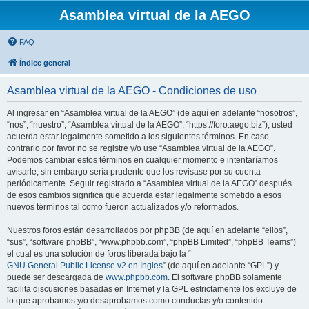
Asamblea virtual de la AEGO
FAQ
Índice general
Asamblea virtual de la AEGO - Condiciones de uso
Al ingresar en “Asamblea virtual de la AEGO” (de aquí en adelante “nosotros”,
“nos”, “nuestro”, “Asamblea virtual de la AEGO”, “https://foro.aego.biz”), usted
acuerda estar legalmente sometido a los siguientes términos. En caso
contrario por favor no se registre y/o use “Asamblea virtual de la AEGO”.
Podemos cambiar estos términos en cualquier momento e intentaríamos
avisarle, sin embargo sería prudente que los revisase por su cuenta
periódicamente. Seguir registrado a “Asamblea virtual de la AEGO” después
de esos cambios significa que acuerda estar legalmente sometido a esos
nuevos términos tal como fueron actualizados y/o reformados.
Nuestros foros están desarrollados por phpBB (de aquí en adelante “ellos”,
“sus”, “software phpBB”, “www.phpbb.com”, “phpBB Limited”, “phpBB Teams”)
el cual es una solución de foros liberada bajo la “
GNU General Public License v2 en Ingles
” (de aquí en adelante “GPL”) y
puede ser descargada de
www.phpbb.com
. El software phpBB solamente
facilita discusiones basadas en Internet y la GPL estrictamente los excluye de
lo que aprobamos y/o desaprobamos como conductas y/o contenido