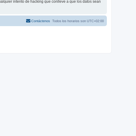
alquier intento de hacking que conlleve a que los datos sean
Contáctenos
Todos los horarios son
UTC+02:00