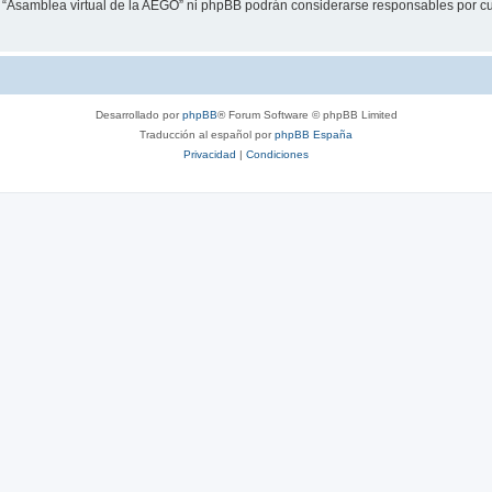
i “Asamblea virtual de la AEGO” ni phpBB podrán considerarse responsables por cu
Desarrollado por
phpBB
® Forum Software © phpBB Limited
Traducción al español por
phpBB España
Privacidad
|
Condiciones