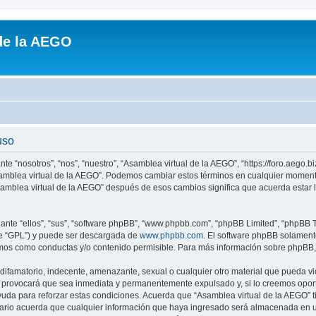
de la AEGO
uso
te “nosotros”, “nos”, “nuestro”, “Asamblea virtual de la AEGO”, “https://foro.aego.b
“Asamblea virtual de la AEGO”. Podemos cambiar estos términos en cualquier moment
Asamblea virtual de la AEGO” después de esos cambios significa que acuerda estar
nte “ellos”, “sus”, “software phpBB”, “www.phpbb.com”, “phpBB Limited”, “phpBB Te
te “GPL”) y puede ser descargada de
www.phpbb.com
. El software phpBB solamente
os como conductas y/o contenido permisible. Para más información sobre phpBB, p
ifamatorio, indecente, amenazante, sexual o cualquier otro material que pueda viol
 provocará que sea inmediata y permanentemente expulsado y, si lo creemos oportu
uda para reforzar estas condiciones. Acuerda que “Asamblea virtual de la AEGO” ti
rio acuerda que cualquier información que haya ingresado será almacenada en u