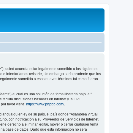
iz”), usted acuerda estar legalmente sometido a los siguientes
o e intentaríamos avisarle, sin embargo sería prudente que los
 legalmente sometido a esos nuevos términos tal como fueron
ams”) el cual es una solución de foros liberada bajo la “
 facilita discusiones basadas en Internet y la GPL
or favor visite:
https://www.phpbb.com/
.
ar cualquier ley de su país, el país donde “Asamblea virtual
no, con notificación a su Proveedor de Servicios de Internet.
ene derecho a eliminar, editar, mover o cerrar cualquier tema
na base de datos. Dado que esta información no será