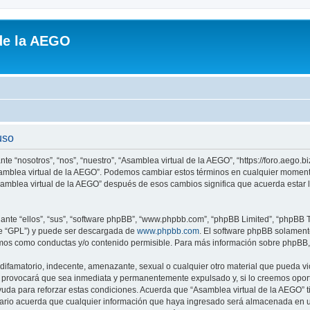
de la AEGO
uso
te “nosotros”, “nos”, “nuestro”, “Asamblea virtual de la AEGO”, “https://foro.aego.b
“Asamblea virtual de la AEGO”. Podemos cambiar estos términos en cualquier moment
Asamblea virtual de la AEGO” después de esos cambios significa que acuerda estar
nte “ellos”, “sus”, “software phpBB”, “www.phpbb.com”, “phpBB Limited”, “phpBB Te
te “GPL”) y puede ser descargada de
www.phpbb.com
. El software phpBB solamente
os como conductas y/o contenido permisible. Para más información sobre phpBB, p
ifamatorio, indecente, amenazante, sexual o cualquier otro material que pueda viol
 provocará que sea inmediata y permanentemente expulsado y, si lo creemos oportu
uda para reforzar estas condiciones. Acuerda que “Asamblea virtual de la AEGO” ti
rio acuerda que cualquier información que haya ingresado será almacenada en u