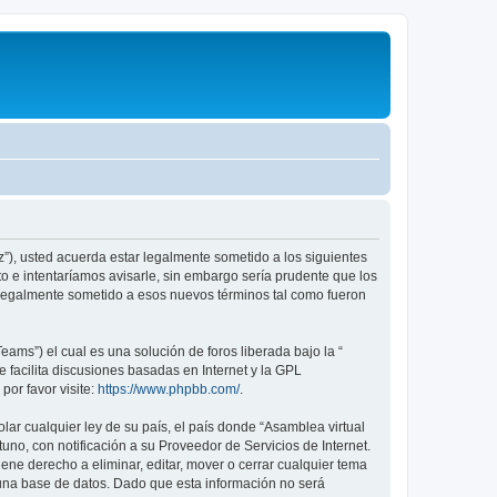
iz”), usted acuerda estar legalmente sometido a los siguientes
o e intentaríamos avisarle, sin embargo sería prudente que los
 legalmente sometido a esos nuevos términos tal como fueron
ams”) el cual es una solución de foros liberada bajo la “
 facilita discusiones basadas en Internet y la GPL
or favor visite:
https://www.phpbb.com/
.
ar cualquier ley de su país, el país donde “Asamblea virtual
no, con notificación a su Proveedor de Servicios de Internet.
ene derecho a eliminar, editar, mover o cerrar cualquier tema
na base de datos. Dado que esta información no será