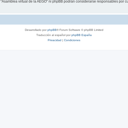
i “Asamblea virtual de la AEGO” ni phpBB podrán considerarse responsables por cu
Desarrollado por
phpBB
® Forum Software © phpBB Limited
Traducción al español por
phpBB España
Privacidad
|
Condiciones