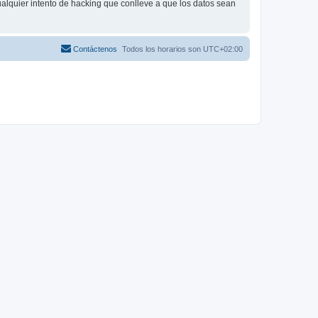
alquier intento de hacking que conlleve a que los datos sean
Contáctenos
Todos los horarios son
UTC+02:00