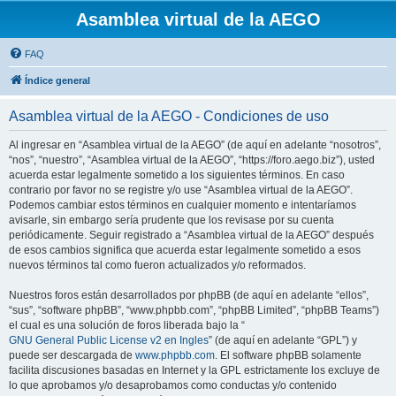
Asamblea virtual de la AEGO
FAQ
Índice general
Asamblea virtual de la AEGO - Condiciones de uso
Al ingresar en “Asamblea virtual de la AEGO” (de aquí en adelante “nosotros”,
“nos”, “nuestro”, “Asamblea virtual de la AEGO”, “https://foro.aego.biz”), usted
acuerda estar legalmente sometido a los siguientes términos. En caso
contrario por favor no se registre y/o use “Asamblea virtual de la AEGO”.
Podemos cambiar estos términos en cualquier momento e intentaríamos
avisarle, sin embargo sería prudente que los revisase por su cuenta
periódicamente. Seguir registrado a “Asamblea virtual de la AEGO” después
de esos cambios significa que acuerda estar legalmente sometido a esos
nuevos términos tal como fueron actualizados y/o reformados.
Nuestros foros están desarrollados por phpBB (de aquí en adelante “ellos”,
“sus”, “software phpBB”, “www.phpbb.com”, “phpBB Limited”, “phpBB Teams”)
el cual es una solución de foros liberada bajo la “
GNU General Public License v2 en Ingles
” (de aquí en adelante “GPL”) y
puede ser descargada de
www.phpbb.com
. El software phpBB solamente
facilita discusiones basadas en Internet y la GPL estrictamente los excluye de
lo que aprobamos y/o desaprobamos como conductas y/o contenido