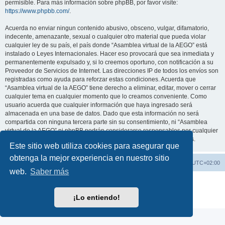
permisible. Para más información sobre phpBB, por favor visite:
https://www.phpbb.com/
.
Acuerda no enviar ningun contenido abusivo, obsceno, vulgar, difamatorio,
indecente, amenazante, sexual o cualquier otro material que pueda violar
cualquier ley de su país, el país donde “Asamblea virtual de la AEGO” está
instalado o Leyes Internacionales. Hacer eso provocará que sea inmediata y
permanentemente expulsado y, si lo creemos oportuno, con notificación a su
Proveedor de Servicios de Internet. Las direcciones IP de todos los envíos son
registradas como ayuda para reforzar estas condiciones. Acuerda que
“Asamblea virtual de la AEGO” tiene derecho a eliminar, editar, mover o cerrar
cualquier tema en cualquier momento que lo creamos conveniente. Como
usuario acuerda que cualquier información que haya ingresado será
almacenada en una base de datos. Dado que esta información no será
compartida con ninguna tercera parte sin su consentimiento, ni “Asamblea
virtual de la AEGO” ni phpBB podrán considerarse responsables por cualquier
intento de hacking que conlleve a que los datos sean comprometidos.
Este sitio web utiliza cookies para asegurar que
obtenga la mejor experiencia en nuestro sitio
Índice general
Contáctenos
Todos los horarios son
UTC+02:00
web.
Saber más
Desarrollado por
phpBB
® Forum Software © phpBB Limited
Traducción al español por
phpBB España
¡Lo entiendo!
Privacidad
|
Condiciones