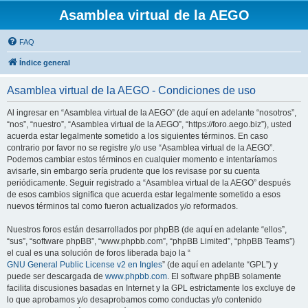
Asamblea virtual de la AEGO
FAQ
Índice general
Asamblea virtual de la AEGO - Condiciones de uso
Al ingresar en “Asamblea virtual de la AEGO” (de aquí en adelante “nosotros”,
“nos”, “nuestro”, “Asamblea virtual de la AEGO”, “https://foro.aego.biz”), usted
acuerda estar legalmente sometido a los siguientes términos. En caso
contrario por favor no se registre y/o use “Asamblea virtual de la AEGO”.
Podemos cambiar estos términos en cualquier momento e intentaríamos
avisarle, sin embargo sería prudente que los revisase por su cuenta
periódicamente. Seguir registrado a “Asamblea virtual de la AEGO” después
de esos cambios significa que acuerda estar legalmente sometido a esos
nuevos términos tal como fueron actualizados y/o reformados.
Nuestros foros están desarrollados por phpBB (de aquí en adelante “ellos”,
“sus”, “software phpBB”, “www.phpbb.com”, “phpBB Limited”, “phpBB Teams”)
el cual es una solución de foros liberada bajo la “
GNU General Public License v2 en Ingles
” (de aquí en adelante “GPL”) y
puede ser descargada de
www.phpbb.com
. El software phpBB solamente
facilita discusiones basadas en Internet y la GPL estrictamente los excluye de
lo que aprobamos y/o desaprobamos como conductas y/o contenido