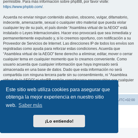
permisible. Para más información sobre phpBB, por favor visite:
https://www.phpbb.com/
.
Acuerda no enviar ningun contenido abusivo, obsceno, vulgar, difamatorio,
indecente, amenazante, sexual o cualquier otro material que pueda violar
cualquier ley de su país, el país donde “Asamblea virtual de la AEGO” está
instalado o Leyes Internacionales. Hacer eso provocará que sea inmediata y
permanentemente expulsado y, si lo creemos oportuno, con notificación a su
Proveedor de Servicios de Internet. Las direcciones IP de todos los envíos son
registradas como ayuda para reforzar estas condiciones. Acuerda que
“Asamblea virtual de la AEGO” tiene derecho a eliminar, editar, mover o cerrar
cualquier tema en cualquier momento que lo creamos conveniente. Como
usuario acuerda que cualquier información que haya ingresado será
almacenada en una base de datos. Dado que esta información no será
compartida con ninguna tercera parte sin su consentimiento, ni “Asamblea
virtual de la AEGO” ni phpBB podrán considerarse responsables por cualquier
intento de hacking que conlleve a que los datos sean comprometidos.
Este sitio web utiliza cookies para asegurar que
obtenga la mejor experiencia en nuestro sitio
Índice general
Contáctenos
Todos los horarios son
UTC+02:00
web.
Saber más
Desarrollado por
phpBB
® Forum Software © phpBB Limited
Traducción al español por
phpBB España
¡Lo entiendo!
Privacidad
|
Condiciones