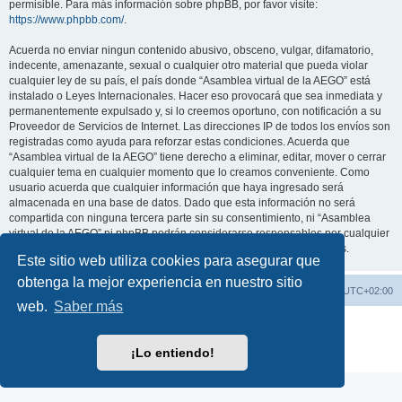
permisible. Para más información sobre phpBB, por favor visite:
https://www.phpbb.com/
.
Acuerda no enviar ningun contenido abusivo, obsceno, vulgar, difamatorio,
indecente, amenazante, sexual o cualquier otro material que pueda violar
cualquier ley de su país, el país donde “Asamblea virtual de la AEGO” está
instalado o Leyes Internacionales. Hacer eso provocará que sea inmediata y
permanentemente expulsado y, si lo creemos oportuno, con notificación a su
Proveedor de Servicios de Internet. Las direcciones IP de todos los envíos son
registradas como ayuda para reforzar estas condiciones. Acuerda que
“Asamblea virtual de la AEGO” tiene derecho a eliminar, editar, mover o cerrar
cualquier tema en cualquier momento que lo creamos conveniente. Como
usuario acuerda que cualquier información que haya ingresado será
almacenada en una base de datos. Dado que esta información no será
compartida con ninguna tercera parte sin su consentimiento, ni “Asamblea
virtual de la AEGO” ni phpBB podrán considerarse responsables por cualquier
intento de hacking que conlleve a que los datos sean comprometidos.
Este sitio web utiliza cookies para asegurar que
obtenga la mejor experiencia en nuestro sitio
Índice general
Contáctenos
Todos los horarios son
UTC+02:00
web.
Saber más
Desarrollado por
phpBB
® Forum Software © phpBB Limited
Traducción al español por
phpBB España
¡Lo entiendo!
Privacidad
|
Condiciones