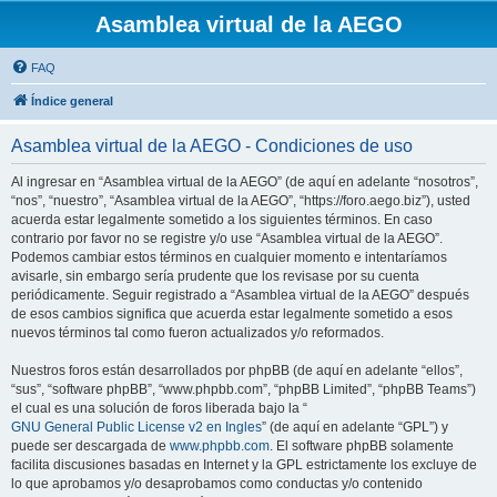
Asamblea virtual de la AEGO
FAQ
Índice general
Asamblea virtual de la AEGO - Condiciones de uso
Al ingresar en “Asamblea virtual de la AEGO” (de aquí en adelante “nosotros”,
“nos”, “nuestro”, “Asamblea virtual de la AEGO”, “https://foro.aego.biz”), usted
acuerda estar legalmente sometido a los siguientes términos. En caso
contrario por favor no se registre y/o use “Asamblea virtual de la AEGO”.
Podemos cambiar estos términos en cualquier momento e intentaríamos
avisarle, sin embargo sería prudente que los revisase por su cuenta
periódicamente. Seguir registrado a “Asamblea virtual de la AEGO” después
de esos cambios significa que acuerda estar legalmente sometido a esos
nuevos términos tal como fueron actualizados y/o reformados.
Nuestros foros están desarrollados por phpBB (de aquí en adelante “ellos”,
“sus”, “software phpBB”, “www.phpbb.com”, “phpBB Limited”, “phpBB Teams”)
el cual es una solución de foros liberada bajo la “
GNU General Public License v2 en Ingles
” (de aquí en adelante “GPL”) y
puede ser descargada de
www.phpbb.com
. El software phpBB solamente
facilita discusiones basadas en Internet y la GPL estrictamente los excluye de
lo que aprobamos y/o desaprobamos como conductas y/o contenido