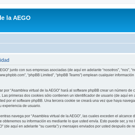
de la AEGO
cidad
AEGO” junto con sus empresas asociadas (de aquí en adelante “nosotros”, “nos”, “nue
 “www.phpbb.com”, “phpBB Limited”, “phpBB Teams”) emplean cualquier información 
ar por “Asamblea virtual de la AEGO” hará al software phpBB crear un número de c
Las primeras dos cookies sólo contienen un identificador de usuario (de aquí en a
sted por el software phpBB. Una tercera cookie se creará una vez que haya naveg
su experiencia de usuario.
ntras navega por “Asamblea virtual de la AEGO”, las cuales exceden el alcance d
e obtenemos su información es mediante lo que usted envía. Esto puede ser, y no 
O” (de aquí en adelante “su cuenta”) y mensajes enviados por usted después de reg