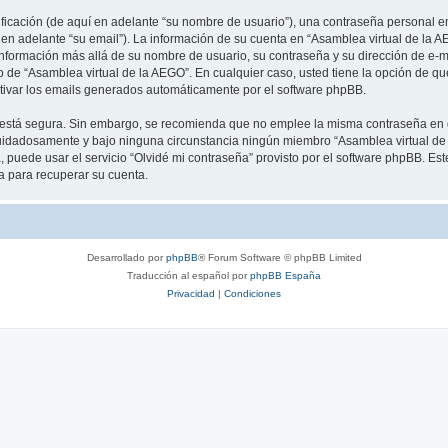
cación (de aquí en adelante “su nombre de usuario”), una contraseña personal em
 en adelante “su email”). La información de su cuenta en “Asamblea virtual de la A
información más allá de su nombre de usuario, su contraseña y su dirección de e-m
erio de “Asamblea virtual de la AEGO”. En cualquier caso, usted tiene la opción de 
ctivar los emails generados automáticamente por el software phpBB.
to está segura. Sin embargo, se recomienda que no emplee la misma contraseña en 
uidadosamente y bajo ninguna circunstancia ningún miembro “Asamblea virtual de l
 puede usar el servicio “Olvidé mi contraseña” provisto por el software phpBB. Est
 para recuperar su cuenta.
Desarrollado por
phpBB
® Forum Software © phpBB Limited
Traducción al español por
phpBB España
Privacidad
|
Condiciones