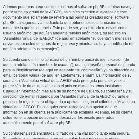
Además podemos crear cookies externas al software phpBB mientras navega
por “Asamblea virtual de la AEGO”, las cuales exceden el alcance de este
documento que solamente se refiere a las páginas creadas por el software
phpBB. La segunda vía mediante la que obtenemos su información es
mediante lo que usted envía. Esto puede ser, y no limitado a: envíos como
usuario anónimo (de aquí en adelante “envíos anónimos”), su registro en
“Asamblea virtual de la AEGO” (de aquí en adelante “su cuenta”) y mensajes
enviados por usted después de registrarse y mientras se haya identificado (de
aquí en adelante “sus mensajes”).
Su cuenta como mínimo constará de un nombre único de identificación (de
aquí en adelante “su nombre de usuario”), una contraseña personal empleada
para la identificación (de aquí en adelante “su contraseña”) y una dirección de
email personal válida (de aquí en adelante “su email”). La información de su
cuenta en “Asamblea virtual de la AEGO” está protegida por las leyes de
protección de datos aplicables en el país en el que estamos instalados.
Cualquier información más allá de su nombre de usuario, su contraseña y su
dirección de e-mail requerida por “Asamblea virtual de la AEGO” durante el
proceso de registro será obligatoria u opcional, según el criterio de “Asamblea
virtual de la AEGO”. En cualquier caso, usted tiene la opción de qué
información en su cuenta será públicamente exhibida. Además, en su cuenta,
usted tiene la opción de activar o desactivar los emails generados
automáticamente por el software phpBB.
Su contraseña está encriptada (cifrado de una vía) por lo tanto está segura.
Sin embargo, se recomienda que no emplee la misma contraseña en