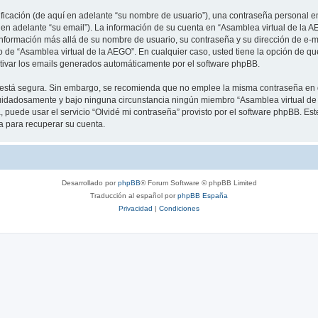
cación (de aquí en adelante “su nombre de usuario”), una contraseña personal em
 en adelante “su email”). La información de su cuenta en “Asamblea virtual de la A
información más allá de su nombre de usuario, su contraseña y su dirección de e-m
erio de “Asamblea virtual de la AEGO”. En cualquier caso, usted tiene la opción de 
ctivar los emails generados automáticamente por el software phpBB.
to está segura. Sin embargo, se recomienda que no emplee la misma contraseña en 
uidadosamente y bajo ninguna circunstancia ningún miembro “Asamblea virtual de l
 puede usar el servicio “Olvidé mi contraseña” provisto por el software phpBB. Est
 para recuperar su cuenta.
Desarrollado por
phpBB
® Forum Software © phpBB Limited
Traducción al español por
phpBB España
Privacidad
|
Condiciones