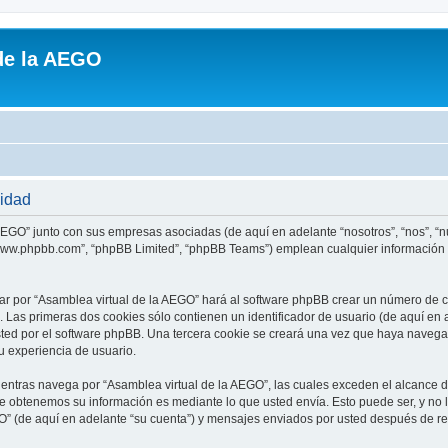
de la AEGO
cidad
AEGO” junto con sus empresas asociadas (de aquí en adelante “nosotros”, “nos”, “nue
 “www.phpbb.com”, “phpBB Limited”, “phpBB Teams”) emplean cualquier información 
ar por “Asamblea virtual de la AEGO” hará al software phpBB crear un número de c
Las primeras dos cookies sólo contienen un identificador de usuario (de aquí en a
sted por el software phpBB. Una tercera cookie se creará una vez que haya naveg
su experiencia de usuario.
ntras navega por “Asamblea virtual de la AEGO”, las cuales exceden el alcance d
e obtenemos su información es mediante lo que usted envía. Esto puede ser, y no 
O” (de aquí en adelante “su cuenta”) y mensajes enviados por usted después de reg