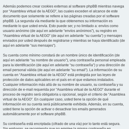
Además podemos crear cookies externas al software phpBB mientras navega
por “Asamblea virtual de la AEGO”, las cuales exceden el alcance de este
documento que solamente se refiere a las páginas creadas por el software
phpBB. La segunda vía mediante la que obtenemos su información es
mediante lo que usted envía. Esto puede ser, y no limitado a: envíos como
usuario anónimo (de aquí en adelante “envíos anónimos”), su registro en
“Asamblea virtual de la AEGO” (de aquí en adelante “su cuenta”) y mensajes
enviados por usted después de registrarse y mientras se haya identificado (de
aquí en adelante “sus mensajes”).
Su cuenta como mínimo constará de un nombre único de identificación (de
aquí en adelante “su nombre de usuario”), una contraseña personal empleada
para la identificación (de aquí en adelante “su contraseña”) y una dirección de
email personal válida (de aquí en adelante “su email”). La información de su
cuenta en “Asamblea virtual de la AEGO” está protegida por las leyes de
protección de datos aplicables en el país en el que estamos instalados.
Cualquier información más allá de su nombre de usuario, su contraseña y su
dirección de e-mail requerida por “Asamblea virtual de la AEGO” durante el
proceso de registro será obligatoria u opcional, según el criterio de “Asamblea
virtual de la AEGO”. En cualquier caso, usted tiene la opción de qué
información en su cuenta será públicamente exhibida. Además, en su cuenta,
usted tiene la opción de activar o desactivar los emails generados
automáticamente por el software phpBB.
Su contraseña está encriptada (cifrado de una vía) por lo tanto está segura.
Sin embargo, se recomienda que no emplee la misma contraseña en