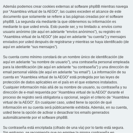
Además podemos crear cookies externas al software phpBB mientras navega
por “Asamblea virtual de la AEGO”, las cuales exceden el alcance de este
documento que solamente se refiere a las páginas creadas por el software
phpBB. La segunda vía mediante la que obtenemos su información es
mediante lo que usted envía. Esto puede ser, y no limitado a: envíos como
usuario anónimo (de aquí en adelante “envíos anónimos”), su registro en
“Asamblea virtual de la AEGO” (de aquí en adelante “su cuenta”) y mensajes
enviados por usted después de registrarse y mientras se haya identificado (de
aquí en adelante “sus mensajes”).
Su cuenta como mínimo constará de un nombre único de identificación (de
aquí en adelante “su nombre de usuario”), una contraseña personal empleada
para la identificación (de aquí en adelante “su contraseña”) y una dirección de
email personal válida (de aquí en adelante “su email”). La información de su
cuenta en “Asamblea virtual de la AEGO” está protegida por las leyes de
protección de datos aplicables en el país en el que estamos instalados.
Cualquier información más allá de su nombre de usuario, su contraseña y su
dirección de e-mail requerida por “Asamblea virtual de la AEGO” durante el
proceso de registro será obligatoria u opcional, según el criterio de “Asamblea
virtual de la AEGO”. En cualquier caso, usted tiene la opción de qué
información en su cuenta será públicamente exhibida. Además, en su cuenta,
usted tiene la opción de activar o desactivar los emails generados
automáticamente por el software phpBB.
Su contraseña está encriptada (cifrado de una vía) por lo tanto está segura.
Sin embargo, se recomienda que no emplee la misma contraseña en