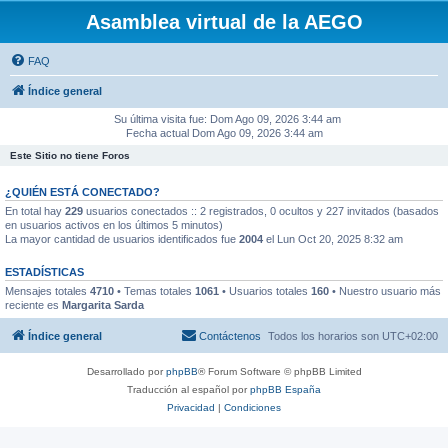
Asamblea virtual de la AEGO
FAQ
Índice general
Su última visita fue: Dom Ago 09, 2026 3:44 am
Fecha actual Dom Ago 09, 2026 3:44 am
Este Sitio no tiene Foros
¿QUIÉN ESTÁ CONECTADO?
En total hay
229
usuarios conectados :: 2 registrados, 0 ocultos y 227 invitados (basados
en usuarios activos en los últimos 5 minutos)
La mayor cantidad de usuarios identificados fue
2004
el Lun Oct 20, 2025 8:32 am
ESTADÍSTICAS
Mensajes totales
4710
• Temas totales
1061
• Usuarios totales
160
• Nuestro usuario más
reciente es
Margarita Sarda
Índice general
Contáctenos
Todos los horarios son
UTC+02:00
Desarrollado por
phpBB
® Forum Software © phpBB Limited
Traducción al español por
phpBB España
Privacidad
|
Condiciones