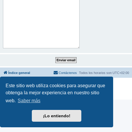
Índice general
Contáctenos
Todos los horarios son
UTC+02:00
Desarrollado por
phpBB
® Forum Software © phpBB Limited
Este sitio web utiliza cookies para asegurar que
Traducción al español por
phpBB España
obtenga la mejor experiencia en nuestro sitio
Privacidad
|
Condiciones
web.
Saber más
¡Lo entiendo!