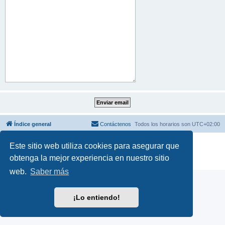
Índice general
Contáctenos
Todos los horarios son
UTC+02:00
Desarrollado por
phpBB
® Forum Software © phpBB Limited
Este sitio web utiliza cookies para asegurar que
Traducción al español por
phpBB España
obtenga la mejor experiencia en nuestro sitio
Privacidad
|
Condiciones
web.
Saber más
¡Lo entiendo!