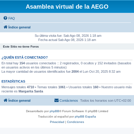
Asamblea virtual de la AEGO
FAQ
Índice general
Su última visita fue: Sab Ago 08, 2026 1:18 am
Fecha actual Sab Ago 08, 2026 1:18 am
Este Sitio no tiene Foros
¿QUIÉN ESTÁ CONECTADO?
En total hay
154
usuarios conectados :: 2 registrados, 0 ocultos y 152 invitados (basados
en usuarios activos en los últimos 5 minutos)
La mayor cantidad de usuarios identificados fue
2004
el Lun Oct 20, 2025 8:32 am
ESTADÍSTICAS
Mensajes totales
4710
• Temas totales
1061
• Usuarios totales
160
• Nuestro usuario más
reciente es
Margarita Sarda
Índice general
Contáctenos
Todos los horarios son
UTC+02:00
Desarrollado por
phpBB
® Forum Software © phpBB Limited
Traducción al español por
phpBB España
Privacidad
|
Condiciones