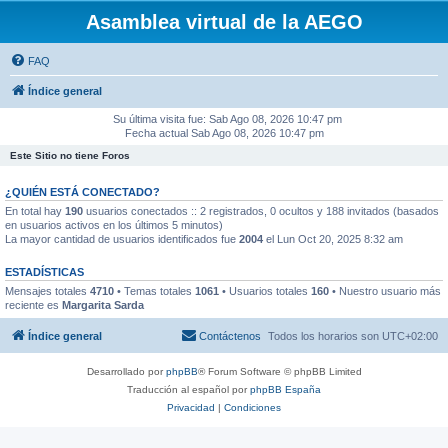
Asamblea virtual de la AEGO
FAQ
Índice general
Su última visita fue: Sab Ago 08, 2026 10:47 pm
Fecha actual Sab Ago 08, 2026 10:47 pm
Este Sitio no tiene Foros
¿QUIÉN ESTÁ CONECTADO?
En total hay
190
usuarios conectados :: 2 registrados, 0 ocultos y 188 invitados (basados
en usuarios activos en los últimos 5 minutos)
La mayor cantidad de usuarios identificados fue
2004
el Lun Oct 20, 2025 8:32 am
ESTADÍSTICAS
Mensajes totales
4710
• Temas totales
1061
• Usuarios totales
160
• Nuestro usuario más
reciente es
Margarita Sarda
Índice general
Contáctenos
Todos los horarios son
UTC+02:00
Desarrollado por
phpBB
® Forum Software © phpBB Limited
Traducción al español por
phpBB España
Privacidad
|
Condiciones