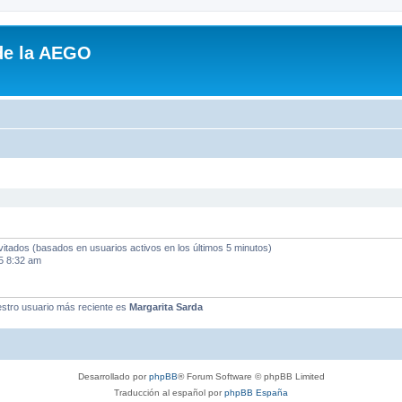
de la AEGO
vitados (basados en usuarios activos en los últimos 5 minutos)
5 8:32 am
stro usuario más reciente es
Margarita Sarda
Desarrollado por
phpBB
® Forum Software © phpBB Limited
Traducción al español por
phpBB España