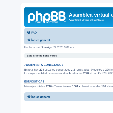
Asamblea virtual 
Asamblea virtual de la AEGO
FAQ
Índice general
Fecha actual Dom Ago 09, 2026 9:01 am
Este Sitio no tiene Foros
¿QUIÉN ESTÁ CONECTADO?
En total hay
228
usuarios conectados :: 2 registrados, 0 ocultos y 226 in
La mayor cantidad de usuarios identificados fue
2004
el Lun Oct 20, 202
ESTADÍSTICAS
Mensajes totales
4710
• Temas totales
1061
• Usuarios totales
160
• Nue
Índice general