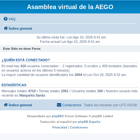
Asamblea virtual de la AEGO
FAQ
Índice general
Su última visita fue: Lun Ago 10, 2026 9:41 am
Fecha actual Lun Ago 10, 2026 9:41 am
Este Sitio no tiene Foros
¿QUIÉN ESTÁ CONECTADO?
En total hay
410
usuarios conectados :: 2 registrados, 0 ocultos y 408 invitados (basados
en usuarios activos en los últimos 5 minutos)
La mayor cantidad de usuarios identificados fue
2004
el Lun Oct 20, 2025 8:32 am
ESTADÍSTICAS
Mensajes totales
4710
• Temas totales
1061
• Usuarios totales
160
• Nuestro usuario más
reciente es
Margarita Sarda
Índice general
Contáctenos
Todos los horarios son
UTC+02:00
Desarrollado por
phpBB
® Forum Software © phpBB Limited
Traducción al español por
phpBB España
Privacidad
|
Condiciones