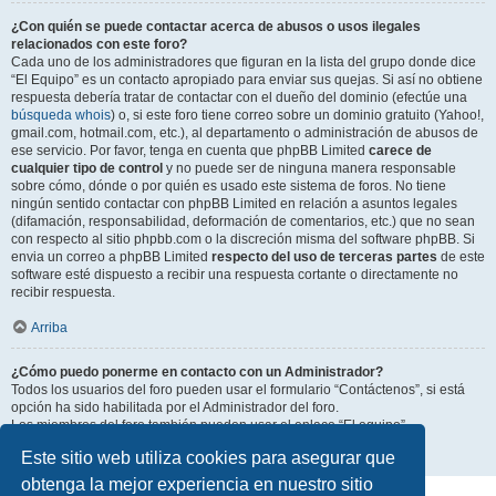
¿Con quién se puede contactar acerca de abusos o usos ilegales
relacionados con este foro?
Cada uno de los administradores que figuran en la lista del grupo donde dice
“El Equipo” es un contacto apropiado para enviar sus quejas. Si así no obtiene
respuesta debería tratar de contactar con el dueño del dominio (efectúe una
búsqueda whois
) o, si este foro tiene correo sobre un dominio gratuito (Yahoo!,
gmail.com, hotmail.com, etc.), al departamento o administración de abusos de
ese servicio. Por favor, tenga en cuenta que phpBB Limited
carece de
cualquier tipo de control
y no puede ser de ninguna manera responsable
sobre cómo, dónde o por quién es usado este sistema de foros. No tiene
ningún sentido contactar con phpBB Limited en relación a asuntos legales
(difamación, responsabilidad, deformación de comentarios, etc.) que no sean
con respecto al sitio phpbb.com o la discreción misma del software phpBB. Si
envia un correo a phpBB Limited
respecto del uso de terceras partes
de este
software esté dispuesto a recibir una respuesta cortante o directamente no
recibir respuesta.
Arriba
¿Cómo puedo ponerme en contacto con un Administrador?
Todos los usuarios del foro pueden usar el formulario “Contáctenos”, si está
opción ha sido habilitada por el Administrador del foro.
Los miembros del foro también pueden usar el enlace “El equipo”.
Este sitio web utiliza cookies para asegurar que
Arriba
obtenga la mejor experiencia en nuestro sitio