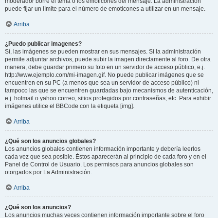
moderador borre el tema o los emoticones del mensaje. La administración
puede fijar un límite para el número de emoticones a utilizar en un mensaje.
Arriba
¿Puedo publicar imagenes?
Sí, las imágenes se pueden mostrar en sus mensajes. Si la administración
permite adjuntar archivos, puede subir la imagen directamente al foro. De otra
manera, debe guardar primero su foto en un servidor de acceso público, e.j.
http://www.ejemplo.com/mi-imagen.gif. No puede publicar imágenes que se
encuentren en su PC (a menos que sea un servidor de acceso público) ni
tampoco las que se encuentren guardadas bajo mecanismos de autenticación,
e.j. hotmail o yahoo correo, sitios protegidos por contraseñas, etc. Para exhibir
imágenes utilice el BBCode con la etiqueta [img].
Arriba
¿Qué son los anuncios globales?
Los anuncios globales contienen información importante y debería leerlos
cada vez que sea posible. Éstos aparecerán al principio de cada foro y en el
Panel de Control de Usuario. Los permisos para anuncios globales son
otorgados por La Administración.
Arriba
¿Qué son los anuncios?
Los anuncios muchas veces contienen información importante sobre el foro