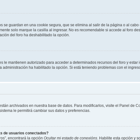
os se guardan en una cookie segura, que se elimina al salir de la página o al cab
ente solo marque la casilla al ingresar. No es recomendable si accede al foro des
tración del foro ha deshabilitado la opción.
les le mantienen autorizado para acceder a determinados recursos del foro y estar
 la administración ha habilitado la opción. Si está teniendo problemas con el ingres
 están archivados en nuestra base de datos. Para modificarlos, visite el Panel de 
 sistema le permitirá cambiar sus datos y preferencias.
as de usuarios conectados?
os”, encontrará la opción
Ocultar mi estado de conexións
. Habilite esta opción y 