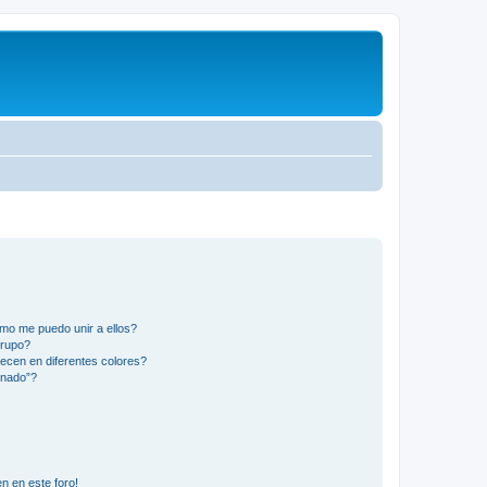
mo me puedo unir a ellos?
Grupo?
ecen en diferentes colores?
inado”?
n en este foro!