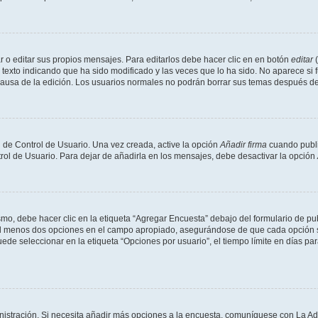
 o editar sus propios mensajes. Para editarlos debe hacer clic en en botón
editar
(
texto indicando que ha sido modificado y las veces que lo ha sido. No aparece si 
a causa de la edición. Los usuarios normales no podrán borrar sus temas después 
 de Control de Usuario. Una vez creada, active la opción
Añadir firma
cuando publi
trol de Usuario. Para dejar de añadirla en los mensajes, debe desactivar la opción
o, debe hacer clic en la etiqueta “Agregar Encuesta” debajo del formulario de publi
 al menos dos opciones en el campo apropiado, asegurándose de que cada opción se
 seleccionar en la etiqueta “Opciones por usuario”, el tiempo límite en días para 
inistración. Si necesita añadir más opciones a la encuesta, comuníquese con La Ad