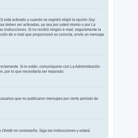
O) está activado y cuando se registró eligió la opción
Soy
tas deben ser activadas, ya sea por usted mismo o por La
 las instrucciones. Si no recibió ningún e-mail, seguramente la
rección de e-mail que proporcionó es correcta, envíe un mensaje
rrectamente. Si lo están, comuníquese con La Administración
n, por lo que necesitaría ser reparado.
usuarios que no publicaron mensajes por cierto periodo de
en
Olvidé mi contraseña
. Siga las instrucciones y estará