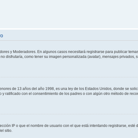
ro
adores y Moderadores. En algunos casos necesitará registrarse para publicar temas
no disfrutaría, como tener su imagen personalizada (avatar), mensajes privados, s
res de 13 años del año 1998, es una ley de los Estados Unidos, donde se solicita 
to y ratificado con el consentimiento de los padres o con algún otro método de rec
ección IP o que el nombre de usuario con el que está intentando registrarse, esté 
l sitio.