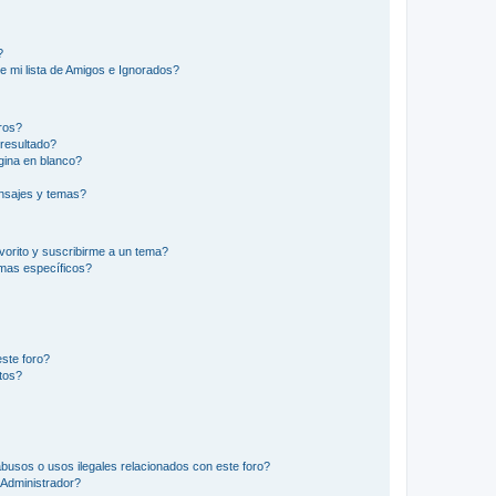
?
e mi lista de Amigos e Ignorados?
ros?
resultado?
ina en blanco?
nsajes y temas?
vorito y suscribirme a un tema?
emas específicos?
ste foro?
tos?
busos o usos ilegales relacionados con este foro?
Administrador?