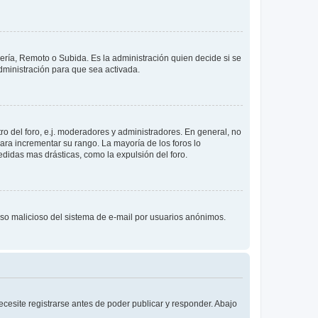
lería, Remoto o Subida. Es la administración quien decide si se
ministración para que sea activada.
o del foro, e.j. moderadores y administradores. En general, no
ara incrementar su rango. La mayoría de los foros lo
didas mas drásticas, como la expulsión del foro.
l uso malicioso del sistema de e-mail por usuarios anónimos.
cesite registrarse antes de poder publicar y responder. Abajo