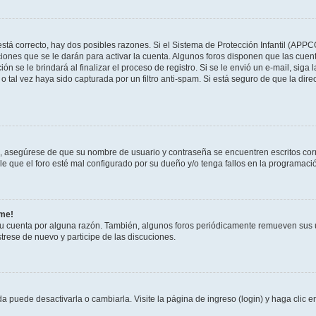
stá correcto, hay dos posibles razones. Si el Sistema de Protección Infantil (APPC
iones que se le darán para activar la cuenta. Algunos foros disponen que las cuen
ón se le brindará al finalizar el proceso de registro. Si se le envió un e-mail, siga
o tal vez haya sido capturada por un filtro anti-spam. Si está seguro de que la di
o, asegúrese de que su nombre de usuario y contraseña se encuentren escritos co
 que el foro esté mal configurado por su dueño y/o tenga fallos en la programació
rme!
su cuenta por alguna razón. También, algunos foros periódicamente remueven sus 
strese de nuevo y participe de las discuciones.
 puede desactivarla o cambiarla. Visite la página de ingreso (login) y haga clic 