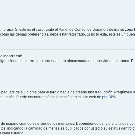
horaria. Si este es el caso, visite el Panel de Control de Usuario y defina su zona
 como las demás preferencias, debe estar registrado. Si no lo está, este es un bu
do incorrecto!
 sigue siendo incorrecta, entonces la hora almacenada en el servidor es errónea. P
 paquete de su idioma para el foro o nadie ha creado una traducción. Pregúntele a
 traducción. Puede encontrar más información en el sitio web de
phpBB
®
suario cuando esté viendo los mensajes. Dependiendo de la plantilla que utilice
ntos, indicando la cantidad de mensajes publicados por usted o su estatus dentro
a cada usuario.