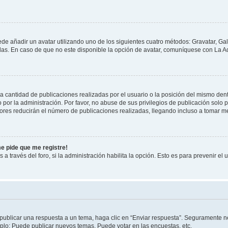
ede añadir un avatar utilizando uno de los siguientes cuatro métodos: Gravatar, Ga
s. En caso de que no este disponible la opción de avatar, comuníquese con La Ad
cantidad de publicaciones realizadas por el usuario o la posición del mismo dentr
r la administración. Por favor, no abuse de sus privilegios de publicación solo p
ores reducirán el número de publicaciones realizadas, llegando incluso a tomar me
me pide que me registre!
 a través del foro, si la administración habilita la opción. Esto es para prevenir e
publicar una respuesta a un tema, haga clic en “Enviar respuesta”. Seguramente ne
mplo: Puede publicar nuevos temas, Puede votar en las encuestas, etc.