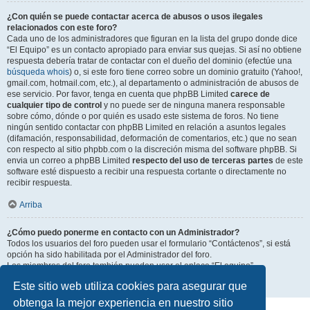
¿Con quién se puede contactar acerca de abusos o usos ilegales
relacionados con este foro?
Cada uno de los administradores que figuran en la lista del grupo donde dice
“El Equipo” es un contacto apropiado para enviar sus quejas. Si así no obtiene
respuesta debería tratar de contactar con el dueño del dominio (efectúe una
búsqueda whois
) o, si este foro tiene correo sobre un dominio gratuito (Yahoo!,
gmail.com, hotmail.com, etc.), al departamento o administración de abusos de
ese servicio. Por favor, tenga en cuenta que phpBB Limited
carece de
cualquier tipo de control
y no puede ser de ninguna manera responsable
sobre cómo, dónde o por quién es usado este sistema de foros. No tiene
ningún sentido contactar con phpBB Limited en relación a asuntos legales
(difamación, responsabilidad, deformación de comentarios, etc.) que no sean
con respecto al sitio phpbb.com o la discreción misma del software phpBB. Si
envia un correo a phpBB Limited
respecto del uso de terceras partes
de este
software esté dispuesto a recibir una respuesta cortante o directamente no
recibir respuesta.
Arriba
¿Cómo puedo ponerme en contacto con un Administrador?
Todos los usuarios del foro pueden usar el formulario “Contáctenos”, si está
opción ha sido habilitada por el Administrador del foro.
Los miembros del foro también pueden usar el enlace “El equipo”.
Este sitio web utiliza cookies para asegurar que
Arriba
obtenga la mejor experiencia en nuestro sitio