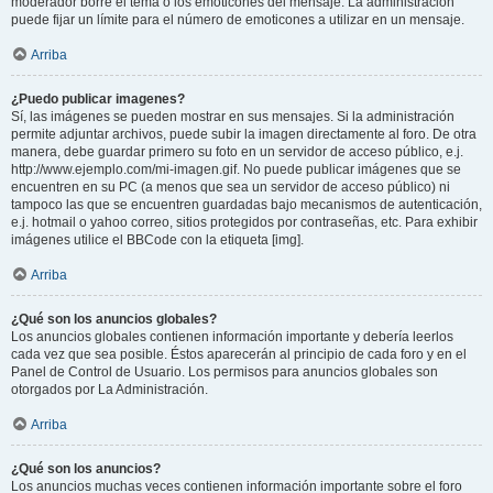
moderador borre el tema o los emoticones del mensaje. La administración
puede fijar un límite para el número de emoticones a utilizar en un mensaje.
Arriba
¿Puedo publicar imagenes?
Sí, las imágenes se pueden mostrar en sus mensajes. Si la administración
permite adjuntar archivos, puede subir la imagen directamente al foro. De otra
manera, debe guardar primero su foto en un servidor de acceso público, e.j.
http://www.ejemplo.com/mi-imagen.gif. No puede publicar imágenes que se
encuentren en su PC (a menos que sea un servidor de acceso público) ni
tampoco las que se encuentren guardadas bajo mecanismos de autenticación,
e.j. hotmail o yahoo correo, sitios protegidos por contraseñas, etc. Para exhibir
imágenes utilice el BBCode con la etiqueta [img].
Arriba
¿Qué son los anuncios globales?
Los anuncios globales contienen información importante y debería leerlos
cada vez que sea posible. Éstos aparecerán al principio de cada foro y en el
Panel de Control de Usuario. Los permisos para anuncios globales son
otorgados por La Administración.
Arriba
¿Qué son los anuncios?
Los anuncios muchas veces contienen información importante sobre el foro