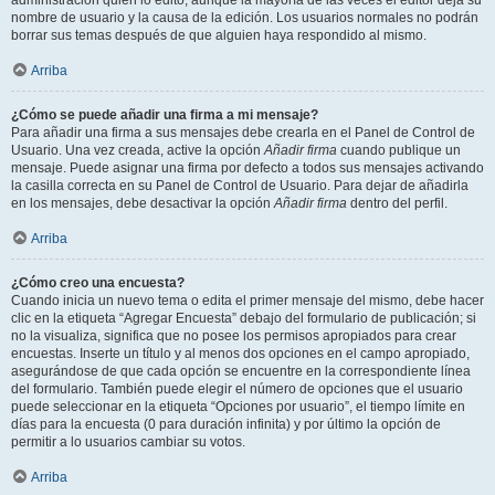
administración quién lo editó, aunque la mayoría de las veces el editor deja su
nombre de usuario y la causa de la edición. Los usuarios normales no podrán
borrar sus temas después de que alguien haya respondido al mismo.
Arriba
¿Cómo se puede añadir una firma a mi mensaje?
Para añadir una firma a sus mensajes debe crearla en el Panel de Control de
Usuario. Una vez creada, active la opción
Añadir firma
cuando publique un
mensaje. Puede asignar una firma por defecto a todos sus mensajes activando
la casilla correcta en su Panel de Control de Usuario. Para dejar de añadirla
en los mensajes, debe desactivar la opción
Añadir firma
dentro del perfil.
Arriba
¿Cómo creo una encuesta?
Cuando inicia un nuevo tema o edita el primer mensaje del mismo, debe hacer
clic en la etiqueta “Agregar Encuesta” debajo del formulario de publicación; si
no la visualiza, significa que no posee los permisos apropiados para crear
encuestas. Inserte un título y al menos dos opciones en el campo apropiado,
asegurándose de que cada opción se encuentre en la correspondiente línea
del formulario. También puede elegir el número de opciones que el usuario
puede seleccionar en la etiqueta “Opciones por usuario”, el tiempo límite en
días para la encuesta (0 para duración infinita) y por último la opción de
permitir a lo usuarios cambiar su votos.
Arriba