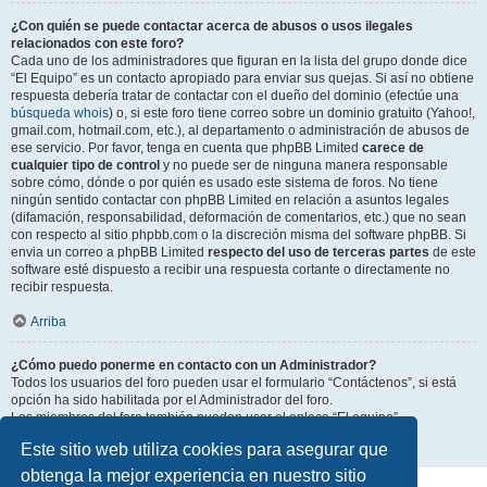
¿Con quién se puede contactar acerca de abusos o usos ilegales
relacionados con este foro?
Cada uno de los administradores que figuran en la lista del grupo donde dice
“El Equipo” es un contacto apropiado para enviar sus quejas. Si así no obtiene
respuesta debería tratar de contactar con el dueño del dominio (efectúe una
búsqueda whois
) o, si este foro tiene correo sobre un dominio gratuito (Yahoo!,
gmail.com, hotmail.com, etc.), al departamento o administración de abusos de
ese servicio. Por favor, tenga en cuenta que phpBB Limited
carece de
cualquier tipo de control
y no puede ser de ninguna manera responsable
sobre cómo, dónde o por quién es usado este sistema de foros. No tiene
ningún sentido contactar con phpBB Limited en relación a asuntos legales
(difamación, responsabilidad, deformación de comentarios, etc.) que no sean
con respecto al sitio phpbb.com o la discreción misma del software phpBB. Si
envia un correo a phpBB Limited
respecto del uso de terceras partes
de este
software esté dispuesto a recibir una respuesta cortante o directamente no
recibir respuesta.
Arriba
¿Cómo puedo ponerme en contacto con un Administrador?
Todos los usuarios del foro pueden usar el formulario “Contáctenos”, si está
opción ha sido habilitada por el Administrador del foro.
Los miembros del foro también pueden usar el enlace “El equipo”.
Este sitio web utiliza cookies para asegurar que
Arriba
obtenga la mejor experiencia en nuestro sitio