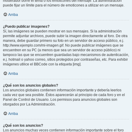
moderador borre el tema o los emoticones del mensaje. La administración
puede fijar un límite para el número de emoticones a utilizar en un mensaje.
Arriba
¿Puedo publicar imagenes?
Sí, las imágenes se pueden mostrar en sus mensajes. Si la administración
permite adjuntar archivos, puede subir la imagen directamente al foro. De otra
manera, debe guardar primero su foto en un servidor de acceso público, e.j.
http://www.ejemplo.com/mi-imagen.gif. No puede publicar imágenes que se
encuentren en su PC (a menos que sea un servidor de acceso público) ni
tampoco las que se encuentren guardadas bajo mecanismos de autenticación,
e.j. hotmail o yahoo correo, sitios protegidos por contraseñas, etc. Para exhibir
imágenes utilice el BBCode con la etiqueta [img].
Arriba
¿Qué son los anuncios globales?
Los anuncios globales contienen información importante y debería leerlos
cada vez que sea posible. Éstos aparecerán al principio de cada foro y en el
Panel de Control de Usuario. Los permisos para anuncios globales son
otorgados por La Administración.
Arriba
¿Qué son los anuncios?
Los anuncios muchas veces contienen información importante sobre el foro