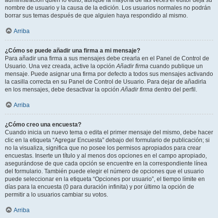
administración quién lo editó, aunque la mayoría de las veces el editor deja su
nombre de usuario y la causa de la edición. Los usuarios normales no podrán
borrar sus temas después de que alguien haya respondido al mismo.
Arriba
¿Cómo se puede añadir una firma a mi mensaje?
Para añadir una firma a sus mensajes debe crearla en el Panel de Control de
Usuario. Una vez creada, active la opción
Añadir firma
cuando publique un
mensaje. Puede asignar una firma por defecto a todos sus mensajes activando
la casilla correcta en su Panel de Control de Usuario. Para dejar de añadirla
en los mensajes, debe desactivar la opción
Añadir firma
dentro del perfil.
Arriba
¿Cómo creo una encuesta?
Cuando inicia un nuevo tema o edita el primer mensaje del mismo, debe hacer
clic en la etiqueta “Agregar Encuesta” debajo del formulario de publicación; si
no la visualiza, significa que no posee los permisos apropiados para crear
encuestas. Inserte un título y al menos dos opciones en el campo apropiado,
asegurándose de que cada opción se encuentre en la correspondiente línea
del formulario. También puede elegir el número de opciones que el usuario
puede seleccionar en la etiqueta “Opciones por usuario”, el tiempo límite en
días para la encuesta (0 para duración infinita) y por último la opción de
permitir a lo usuarios cambiar su votos.
Arriba