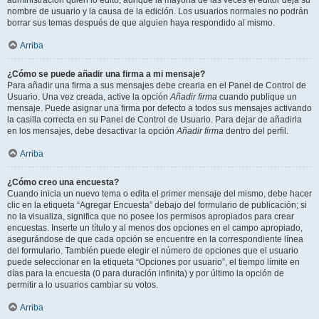
administración quién lo editó, aunque la mayoría de las veces el editor deja su
nombre de usuario y la causa de la edición. Los usuarios normales no podrán
borrar sus temas después de que alguien haya respondido al mismo.
Arriba
¿Cómo se puede añadir una firma a mi mensaje?
Para añadir una firma a sus mensajes debe crearla en el Panel de Control de
Usuario. Una vez creada, active la opción
Añadir firma
cuando publique un
mensaje. Puede asignar una firma por defecto a todos sus mensajes activando
la casilla correcta en su Panel de Control de Usuario. Para dejar de añadirla
en los mensajes, debe desactivar la opción
Añadir firma
dentro del perfil.
Arriba
¿Cómo creo una encuesta?
Cuando inicia un nuevo tema o edita el primer mensaje del mismo, debe hacer
clic en la etiqueta “Agregar Encuesta” debajo del formulario de publicación; si
no la visualiza, significa que no posee los permisos apropiados para crear
encuestas. Inserte un título y al menos dos opciones en el campo apropiado,
asegurándose de que cada opción se encuentre en la correspondiente línea
del formulario. También puede elegir el número de opciones que el usuario
puede seleccionar en la etiqueta “Opciones por usuario”, el tiempo límite en
días para la encuesta (0 para duración infinita) y por último la opción de
permitir a lo usuarios cambiar su votos.
Arriba