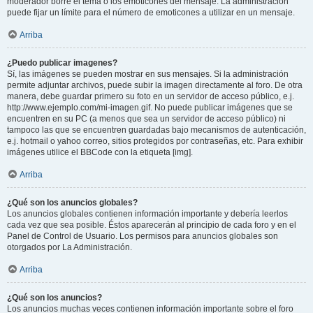
moderador borre el tema o los emoticones del mensaje. La administración
puede fijar un límite para el número de emoticones a utilizar en un mensaje.
Arriba
¿Puedo publicar imagenes?
Sí, las imágenes se pueden mostrar en sus mensajes. Si la administración
permite adjuntar archivos, puede subir la imagen directamente al foro. De otra
manera, debe guardar primero su foto en un servidor de acceso público, e.j.
http://www.ejemplo.com/mi-imagen.gif. No puede publicar imágenes que se
encuentren en su PC (a menos que sea un servidor de acceso público) ni
tampoco las que se encuentren guardadas bajo mecanismos de autenticación,
e.j. hotmail o yahoo correo, sitios protegidos por contraseñas, etc. Para exhibir
imágenes utilice el BBCode con la etiqueta [img].
Arriba
¿Qué son los anuncios globales?
Los anuncios globales contienen información importante y debería leerlos
cada vez que sea posible. Éstos aparecerán al principio de cada foro y en el
Panel de Control de Usuario. Los permisos para anuncios globales son
otorgados por La Administración.
Arriba
¿Qué son los anuncios?
Los anuncios muchas veces contienen información importante sobre el foro