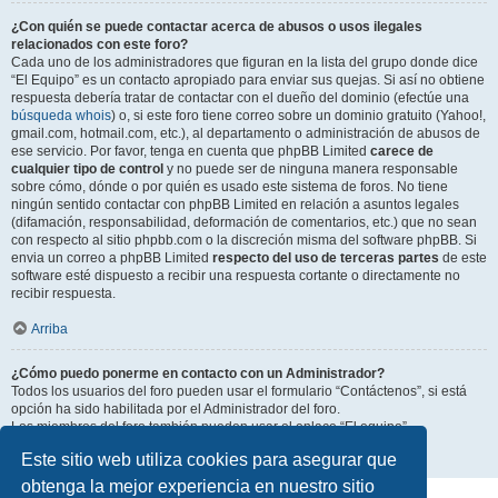
¿Con quién se puede contactar acerca de abusos o usos ilegales
relacionados con este foro?
Cada uno de los administradores que figuran en la lista del grupo donde dice
“El Equipo” es un contacto apropiado para enviar sus quejas. Si así no obtiene
respuesta debería tratar de contactar con el dueño del dominio (efectúe una
búsqueda whois
) o, si este foro tiene correo sobre un dominio gratuito (Yahoo!,
gmail.com, hotmail.com, etc.), al departamento o administración de abusos de
ese servicio. Por favor, tenga en cuenta que phpBB Limited
carece de
cualquier tipo de control
y no puede ser de ninguna manera responsable
sobre cómo, dónde o por quién es usado este sistema de foros. No tiene
ningún sentido contactar con phpBB Limited en relación a asuntos legales
(difamación, responsabilidad, deformación de comentarios, etc.) que no sean
con respecto al sitio phpbb.com o la discreción misma del software phpBB. Si
envia un correo a phpBB Limited
respecto del uso de terceras partes
de este
software esté dispuesto a recibir una respuesta cortante o directamente no
recibir respuesta.
Arriba
¿Cómo puedo ponerme en contacto con un Administrador?
Todos los usuarios del foro pueden usar el formulario “Contáctenos”, si está
opción ha sido habilitada por el Administrador del foro.
Los miembros del foro también pueden usar el enlace “El equipo”.
Este sitio web utiliza cookies para asegurar que
Arriba
obtenga la mejor experiencia en nuestro sitio