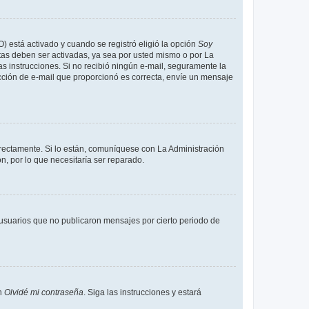
O) está activado y cuando se registró eligió la opción
Soy
tas deben ser activadas, ya sea por usted mismo o por La
 las instrucciones. Si no recibió ningún e-mail, seguramente la
rección de e-mail que proporcionó es correcta, envíe un mensaje
rrectamente. Si lo están, comuníquese con La Administración
n, por lo que necesitaría ser reparado.
usuarios que no publicaron mensajes por cierto periodo de
en
Olvidé mi contraseña
. Siga las instrucciones y estará