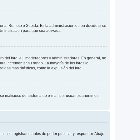
lería, Remoto o Subida. Es la administración quien decide si se
ministración para que sea activada.
o del foro, e.j. moderadores y administradores. En general, no
ara incrementar su rango. La mayoría de los foros lo
didas mas drásticas, como la expulsión del foro.
l uso malicioso del sistema de e-mail por usuarios anónimos.
cesite registrarse antes de poder publicar y responder. Abajo