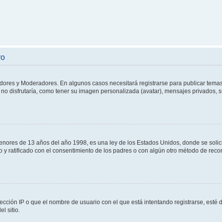
ro
adores y Moderadores. En algunos casos necesitará registrarse para publicar temas
no disfrutaría, como tener su imagen personalizada (avatar), mensajes privados, s
res de 13 años del año 1998, es una ley de los Estados Unidos, donde se solicita 
to y ratificado con el consentimiento de los padres o con algún otro método de rec
ección IP o que el nombre de usuario con el que está intentando registrarse, esté 
l sitio.