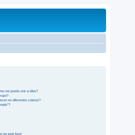
mo me puedo unir a ellos?
Grupo?
ecen en diferentes colores?
inado”?
n en este foro!