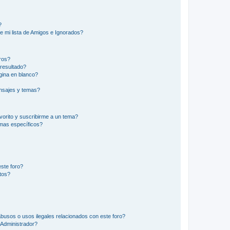
?
e mi lista de Amigos e Ignorados?
ros?
resultado?
ina en blanco?
nsajes y temas?
vorito y suscribirme a un tema?
emas específicos?
ste foro?
tos?
busos o usos ilegales relacionados con este foro?
Administrador?