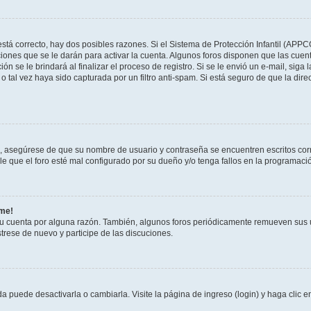
stá correcto, hay dos posibles razones. Si el Sistema de Protección Infantil (APPC
iones que se le darán para activar la cuenta. Algunos foros disponen que las cuen
ón se le brindará al finalizar el proceso de registro. Si se le envió un e-mail, siga
o tal vez haya sido capturada por un filtro anti-spam. Si está seguro de que la di
o, asegúrese de que su nombre de usuario y contraseña se encuentren escritos co
 que el foro esté mal configurado por su dueño y/o tenga fallos en la programació
rme!
su cuenta por alguna razón. También, algunos foros periódicamente remueven sus 
strese de nuevo y participe de las discuciones.
 puede desactivarla o cambiarla. Visite la página de ingreso (login) y haga clic 