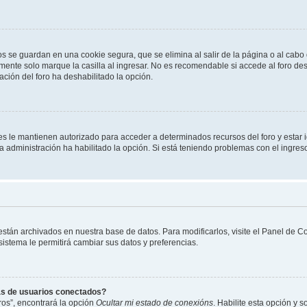
os se guardan en una cookie segura, que se elimina al salir de la página o al cab
ente solo marque la casilla al ingresar. No es recomendable si accede al foro des
tración del foro ha deshabilitado la opción.
les le mantienen autorizado para acceder a determinados recursos del foro y estar
 la administración ha habilitado la opción. Si está teniendo problemas con el ingres
 están archivados en nuestra base de datos. Para modificarlos, visite el Panel de 
 sistema le permitirá cambiar sus datos y preferencias.
as de usuarios conectados?
os”, encontrará la opción
Ocultar mi estado de conexións
. Habilite esta opción y 