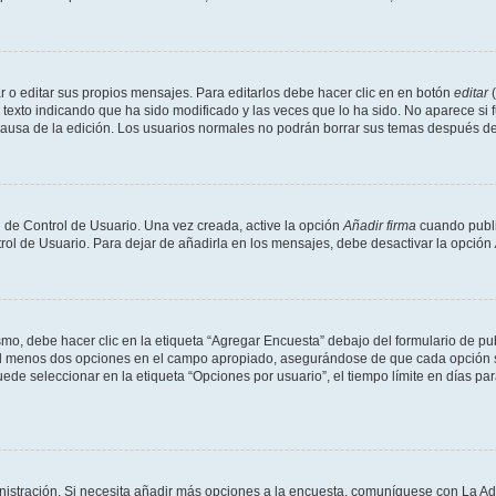
 o editar sus propios mensajes. Para editarlos debe hacer clic en en botón
editar
(
texto indicando que ha sido modificado y las veces que lo ha sido. No aparece si 
a causa de la edición. Los usuarios normales no podrán borrar sus temas después 
 de Control de Usuario. Una vez creada, active la opción
Añadir firma
cuando publi
trol de Usuario. Para dejar de añadirla en los mensajes, debe desactivar la opción
o, debe hacer clic en la etiqueta “Agregar Encuesta” debajo del formulario de publi
 al menos dos opciones en el campo apropiado, asegurándose de que cada opción se
 seleccionar en la etiqueta “Opciones por usuario”, el tiempo límite en días para 
inistración. Si necesita añadir más opciones a la encuesta, comuníquese con La Ad