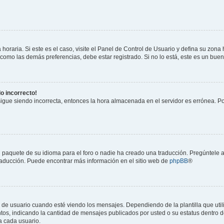
horaria. Si este es el caso, visite el Panel de Control de Usuario y defina su zona
 como las demás preferencias, debe estar registrado. Si no lo está, este es un bu
do incorrecto!
 sigue siendo incorrecta, entonces la hora almacenada en el servidor es errónea. P
 paquete de su idioma para el foro o nadie ha creado una traducción. Pregúntele a
 traducción. Puede encontrar más información en el sitio web de
phpBB
®
suario cuando esté viendo los mensajes. Dependiendo de la plantilla que utilice
ntos, indicando la cantidad de mensajes publicados por usted o su estatus dentro
a cada usuario.