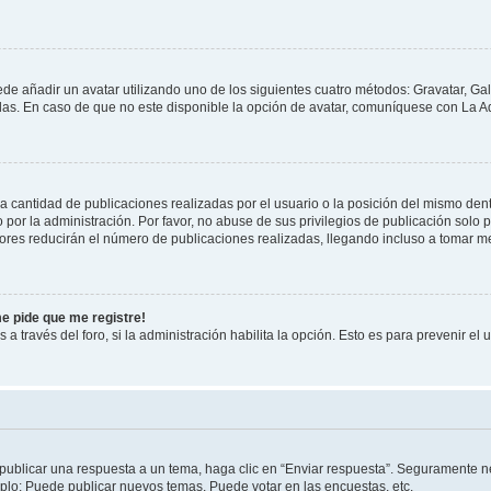
ede añadir un avatar utilizando uno de los siguientes cuatro métodos: Gravatar, Ga
s. En caso de que no este disponible la opción de avatar, comuníquese con La Ad
cantidad de publicaciones realizadas por el usuario o la posición del mismo dentr
r la administración. Por favor, no abuse de sus privilegios de publicación solo p
ores reducirán el número de publicaciones realizadas, llegando incluso a tomar me
me pide que me registre!
 a través del foro, si la administración habilita la opción. Esto es para prevenir e
publicar una respuesta a un tema, haga clic en “Enviar respuesta”. Seguramente ne
mplo: Puede publicar nuevos temas, Puede votar en las encuestas, etc.