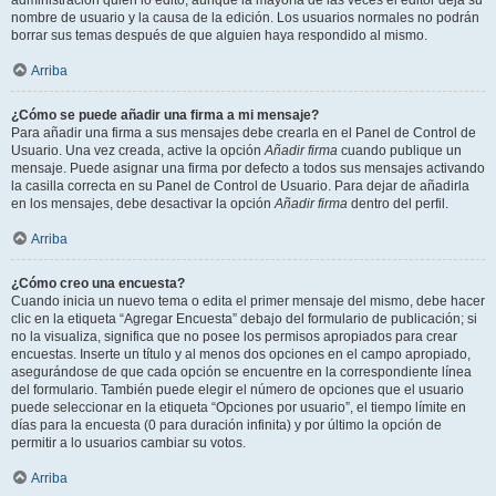
administración quién lo editó, aunque la mayoría de las veces el editor deja su
nombre de usuario y la causa de la edición. Los usuarios normales no podrán
borrar sus temas después de que alguien haya respondido al mismo.
Arriba
¿Cómo se puede añadir una firma a mi mensaje?
Para añadir una firma a sus mensajes debe crearla en el Panel de Control de
Usuario. Una vez creada, active la opción
Añadir firma
cuando publique un
mensaje. Puede asignar una firma por defecto a todos sus mensajes activando
la casilla correcta en su Panel de Control de Usuario. Para dejar de añadirla
en los mensajes, debe desactivar la opción
Añadir firma
dentro del perfil.
Arriba
¿Cómo creo una encuesta?
Cuando inicia un nuevo tema o edita el primer mensaje del mismo, debe hacer
clic en la etiqueta “Agregar Encuesta” debajo del formulario de publicación; si
no la visualiza, significa que no posee los permisos apropiados para crear
encuestas. Inserte un título y al menos dos opciones en el campo apropiado,
asegurándose de que cada opción se encuentre en la correspondiente línea
del formulario. También puede elegir el número de opciones que el usuario
puede seleccionar en la etiqueta “Opciones por usuario”, el tiempo límite en
días para la encuesta (0 para duración infinita) y por último la opción de
permitir a lo usuarios cambiar su votos.
Arriba