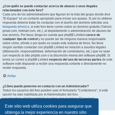
¿Con quién se puede contactar acerca de abusos o usos ilegales
relacionados con este foro?
Cada uno de los administradores que figuran en la lista del grupo donde dice
“El Equipo” es un contacto apropiado para enviar sus quejas. Si así no obtiene
respuesta debería tratar de contactar con el dueño del dominio (efectúe una
búsqueda whois
) o, si este foro tiene correo sobre un dominio gratuito (Yahoo!,
gmail.com, hotmail.com, etc.), al departamento o administración de abusos de
ese servicio. Por favor, tenga en cuenta que phpBB Limited
carece de
cualquier tipo de control
y no puede ser de ninguna manera responsable
sobre cómo, dónde o por quién es usado este sistema de foros. No tiene
ningún sentido contactar con phpBB Limited en relación a asuntos legales
(difamación, responsabilidad, deformación de comentarios, etc.) que no sean
con respecto al sitio phpbb.com o la discreción misma del software phpBB. Si
envia un correo a phpBB Limited
respecto del uso de terceras partes
de este
software esté dispuesto a recibir una respuesta cortante o directamente no
recibir respuesta.
Arriba
¿Cómo puedo ponerme en contacto con un Administrador?
Todos los usuarios del foro pueden usar el formulario “Contáctenos”, si está
opción ha sido habilitada por el Administrador del foro.
Los miembros del foro también pueden usar el enlace “El equipo”.
Este sitio web utiliza cookies para asegurar que
Arriba
obtenga la mejor experiencia en nuestro sitio