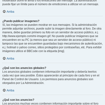
moderador borre el tema o los emoticones del mensaje. La administración
puede fijar un límite para el número de emoticones a utilizar en un mensaje.
Arriba
¿Puedo publicar imagenes?
Sí, las imágenes se pueden mostrar en sus mensajes. Si la administración
permite adjuntar archivos, puede subir la imagen directamente al foro. De otra
manera, debe guardar primero su foto en un servidor de acceso público, e.j.
http://www.ejemplo.com/mi-imagen.gif. No puede publicar imágenes que se
encuentren en su PC (a menos que sea un servidor de acceso público) ni
tampoco las que se encuentren guardadas bajo mecanismos de autenticación,
e.j. hotmail o yahoo correo, sitios protegidos por contraseñas, etc. Para exhibir
imágenes utilice el BBCode con la etiqueta [img].
Arriba
¿Qué son los anuncios globales?
Los anuncios globales contienen información importante y debería leerlos
cada vez que sea posible. Éstos aparecerán al principio de cada foro y en el
Panel de Control de Usuario. Los permisos para anuncios globales son
otorgados por La Administración.
Arriba
¿Qué son los anuncios?
Los anuncios muchas veces contienen información importante sobre el foro