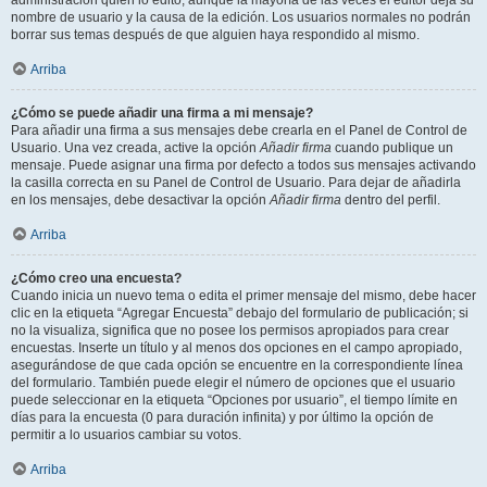
administración quién lo editó, aunque la mayoría de las veces el editor deja su
nombre de usuario y la causa de la edición. Los usuarios normales no podrán
borrar sus temas después de que alguien haya respondido al mismo.
Arriba
¿Cómo se puede añadir una firma a mi mensaje?
Para añadir una firma a sus mensajes debe crearla en el Panel de Control de
Usuario. Una vez creada, active la opción
Añadir firma
cuando publique un
mensaje. Puede asignar una firma por defecto a todos sus mensajes activando
la casilla correcta en su Panel de Control de Usuario. Para dejar de añadirla
en los mensajes, debe desactivar la opción
Añadir firma
dentro del perfil.
Arriba
¿Cómo creo una encuesta?
Cuando inicia un nuevo tema o edita el primer mensaje del mismo, debe hacer
clic en la etiqueta “Agregar Encuesta” debajo del formulario de publicación; si
no la visualiza, significa que no posee los permisos apropiados para crear
encuestas. Inserte un título y al menos dos opciones en el campo apropiado,
asegurándose de que cada opción se encuentre en la correspondiente línea
del formulario. También puede elegir el número de opciones que el usuario
puede seleccionar en la etiqueta “Opciones por usuario”, el tiempo límite en
días para la encuesta (0 para duración infinita) y por último la opción de
permitir a lo usuarios cambiar su votos.
Arriba