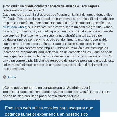
¿Con quién se puede contactar acerca de abusos o usos ilegales
relacionados con este foro?
Cada uno de los administradores que figuran en la lista del grupo donde dice
“El Equipo” es un contacto apropiado para enviar sus quejas. Si así no obtiene
respuesta debería tratar de contactar con el dueño del dominio (efectúe una
búsqueda whois
) o, si este foro tiene correo sobre un dominio gratuito (Yahoo!,
gmail.com, hotmail.com, etc.), al departamento o administración de abusos de
ese servicio. Por favor, tenga en cuenta que phpBB Limited
carece de
cualquier tipo de control
y no puede ser de ninguna manera responsable
sobre cómo, dónde o por quién es usado este sistema de foros. No tiene
ningún sentido contactar con phpBB Limited en relación a asuntos legales
(difamación, responsabilidad, deformación de comentarios, etc.) que no sean
con respecto al sitio phpbb.com o la discreción misma del software phpBB. Si
envia un correo a phpBB Limited
respecto del uso de terceras partes
de este
software esté dispuesto a recibir una respuesta cortante o directamente no
recibir respuesta.
Arriba
¿Cómo puedo ponerme en contacto con un Administrador?
Todos los usuarios del foro pueden usar el formulario “Contáctenos”, si está
opción ha sido habilitada por el Administrador del foro.
Los miembros del foro también pueden usar el enlace “El equipo”.
Este sitio web utiliza cookies para asegurar que
Arriba
obtenga la mejor experiencia en nuestro sitio