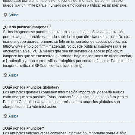
moderador borre el tema o los emoticones del mensaje. La administración
puede fijar un límite para el número de emoticones a utilizar en un mensaje.
Arriba
¿Puedo publicar imagenes?
Sí, las imágenes se pueden mostrar en sus mensajes. Si la administración
permite adjuntar archivos, puede subir la imagen directamente al foro. De otra
manera, debe guardar primero su foto en un servidor de acceso público, e.j.
http://www.ejemplo.com/mi-imagen.gif. No puede publicar imágenes que se
encuentren en su PC (a menos que sea un servidor de acceso público) ni
tampoco las que se encuentren guardadas bajo mecanismos de autenticación,
e.j. hotmail o yahoo correo, sitios protegidos por contraseñas, etc. Para exhibir
imágenes utilice el BBCode con la etiqueta [img].
Arriba
¿Qué son los anuncios globales?
Los anuncios globales contienen información importante y debería leerlos
cada vez que sea posible. Éstos aparecerán al principio de cada foro y en el
Panel de Control de Usuario. Los permisos para anuncios globales son
otorgados por La Administración.
Arriba
¿Qué son los anuncios?
Los anuncios muchas veces contienen información importante sobre el foro