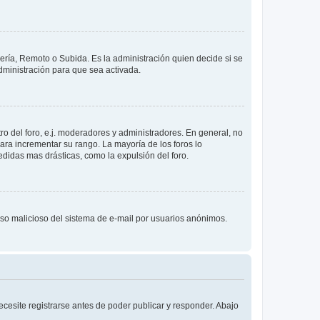
lería, Remoto o Subida. Es la administración quien decide si se
ministración para que sea activada.
o del foro, e.j. moderadores y administradores. En general, no
ara incrementar su rango. La mayoría de los foros lo
didas mas drásticas, como la expulsión del foro.
l uso malicioso del sistema de e-mail por usuarios anónimos.
cesite registrarse antes de poder publicar y responder. Abajo