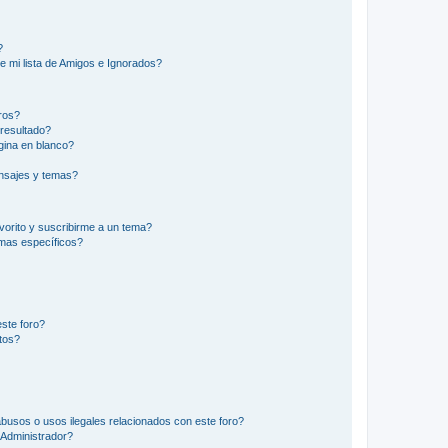
?
e mi lista de Amigos e Ignorados?
ros?
resultado?
ina en blanco?
nsajes y temas?
vorito y suscribirme a un tema?
emas específicos?
ste foro?
tos?
busos o usos ilegales relacionados con este foro?
Administrador?