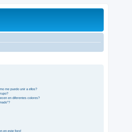
mo me puedo unir a ellos?
Grupo?
ecen en diferentes colores?
inado”?
n en este foro!