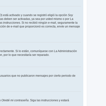
O) está activado y cuando se registró eligió la opción
Soy
tas deben ser activadas, ya sea por usted mismo o por La
 las instrucciones. Si no recibió ningún e-mail, seguramente la
rección de e-mail que proporcionó es correcta, envíe un mensaje
rrectamente. Si lo están, comuníquese con La Administración
n, por lo que necesitaría ser reparado.
usuarios que no publicaron mensajes por cierto periodo de
en
Olvidé mi contraseña
. Siga las instrucciones y estará