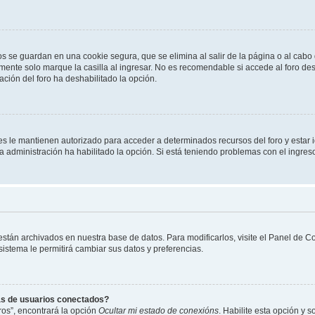
os se guardan en una cookie segura, que se elimina al salir de la página o al cab
ente solo marque la casilla al ingresar. No es recomendable si accede al foro des
tración del foro ha deshabilitado la opción.
les le mantienen autorizado para acceder a determinados recursos del foro y estar
 la administración ha habilitado la opción. Si está teniendo problemas con el ingres
 están archivados en nuestra base de datos. Para modificarlos, visite el Panel de 
 sistema le permitirá cambiar sus datos y preferencias.
as de usuarios conectados?
os”, encontrará la opción
Ocultar mi estado de conexións
. Habilite esta opción y 