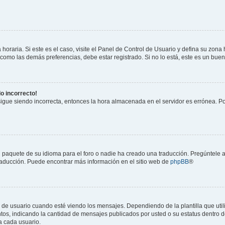
horaria. Si este es el caso, visite el Panel de Control de Usuario y defina su zona
 como las demás preferencias, debe estar registrado. Si no lo está, este es un bu
do incorrecto!
 sigue siendo incorrecta, entonces la hora almacenada en el servidor es errónea. P
 paquete de su idioma para el foro o nadie ha creado una traducción. Pregúntele a
 traducción. Puede encontrar más información en el sitio web de
phpBB
®
suario cuando esté viendo los mensajes. Dependiendo de la plantilla que utilice
ntos, indicando la cantidad de mensajes publicados por usted o su estatus dentro
a cada usuario.