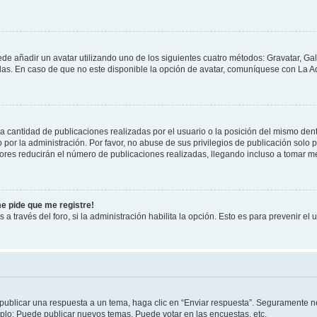
ede añadir un avatar utilizando uno de los siguientes cuatro métodos: Gravatar, Ga
s. En caso de que no este disponible la opción de avatar, comuníquese con La Ad
cantidad de publicaciones realizadas por el usuario o la posición del mismo dentr
r la administración. Por favor, no abuse de sus privilegios de publicación solo p
ores reducirán el número de publicaciones realizadas, llegando incluso a tomar me
me pide que me registre!
 a través del foro, si la administración habilita la opción. Esto es para prevenir e
publicar una respuesta a un tema, haga clic en “Enviar respuesta”. Seguramente ne
mplo: Puede publicar nuevos temas, Puede votar en las encuestas, etc.