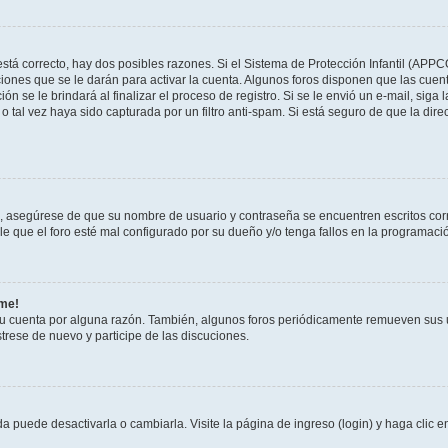
stá correcto, hay dos posibles razones. Si el Sistema de Protección Infantil (APPC
iones que se le darán para activar la cuenta. Algunos foros disponen que las cuen
ón se le brindará al finalizar el proceso de registro. Si se le envió un e-mail, siga
o tal vez haya sido capturada por un filtro anti-spam. Si está seguro de que la di
o, asegúrese de que su nombre de usuario y contraseña se encuentren escritos co
 que el foro esté mal configurado por su dueño y/o tenga fallos en la programació
rme!
su cuenta por alguna razón. También, algunos foros periódicamente remueven sus 
strese de nuevo y participe de las discuciones.
 puede desactivarla o cambiarla. Visite la página de ingreso (login) y haga clic 