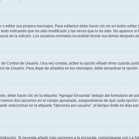
 o editar sus propios mensajes. Para editarlos debe hacer clic en en botón
editar
(
texto indicando que ha sido modificado y las veces que lo ha sido. No aparece si 
a causa de la edición. Los usuarios normales no podrán borrar sus temas después 
 de Control de Usuario. Una vez creada, active la opción
Añadir firma
cuando publi
trol de Usuario. Para dejar de añadirla en los mensajes, debe desactivar la opción
o, debe hacer clic en la etiqueta “Agregar Encuesta” debajo del formulario de publi
 al menos dos opciones en el campo apropiado, asegurándose de que cada opción se
 seleccionar en la etiqueta “Opciones por usuario”, el tiempo límite en días para 
inistración. Si necesita añadir más opciones a la encuesta, comuníquese con La Ad