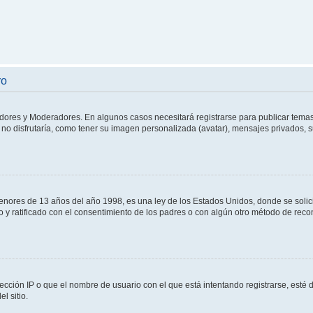
ro
adores y Moderadores. En algunos casos necesitará registrarse para publicar temas
no disfrutaría, como tener su imagen personalizada (avatar), mensajes privados, s
res de 13 años del año 1998, es una ley de los Estados Unidos, donde se solicita 
to y ratificado con el consentimiento de los padres o con algún otro método de rec
ección IP o que el nombre de usuario con el que está intentando registrarse, esté 
l sitio.