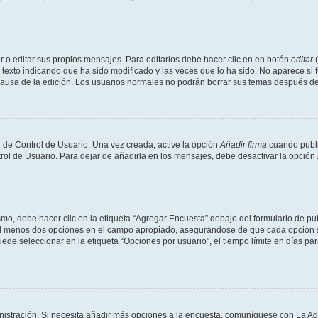
 o editar sus propios mensajes. Para editarlos debe hacer clic en en botón
editar
(
texto indicando que ha sido modificado y las veces que lo ha sido. No aparece si 
a causa de la edición. Los usuarios normales no podrán borrar sus temas después 
 de Control de Usuario. Una vez creada, active la opción
Añadir firma
cuando publi
trol de Usuario. Para dejar de añadirla en los mensajes, debe desactivar la opción
o, debe hacer clic en la etiqueta “Agregar Encuesta” debajo del formulario de publi
 al menos dos opciones en el campo apropiado, asegurándose de que cada opción se
 seleccionar en la etiqueta “Opciones por usuario”, el tiempo límite en días para 
inistración. Si necesita añadir más opciones a la encuesta, comuníquese con La Ad