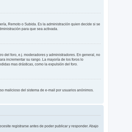
lería, Remoto o Subida. Es la administración quien decide si se
ministración para que sea activada.
o del foro, e.j. moderadores y administradores. En general, no
ara incrementar su rango. La mayoría de los foros lo
didas mas drásticas, como la expulsión del foro.
l uso malicioso del sistema de e-mail por usuarios anónimos.
cesite registrarse antes de poder publicar y responder. Abajo