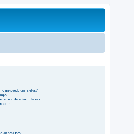
mo me puedo unir a ellos?
Grupo?
ecen en diferentes colores?
inado”?
n en este foro!