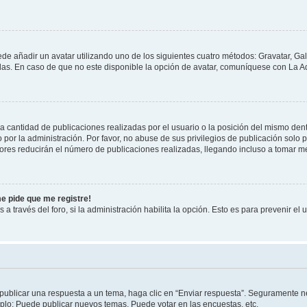
ede añadir un avatar utilizando uno de los siguientes cuatro métodos: Gravatar, Ga
s. En caso de que no este disponible la opción de avatar, comuníquese con La Ad
cantidad de publicaciones realizadas por el usuario o la posición del mismo dentr
r la administración. Por favor, no abuse de sus privilegios de publicación solo p
ores reducirán el número de publicaciones realizadas, llegando incluso a tomar me
me pide que me registre!
 a través del foro, si la administración habilita la opción. Esto es para prevenir e
publicar una respuesta a un tema, haga clic en “Enviar respuesta”. Seguramente ne
mplo: Puede publicar nuevos temas, Puede votar en las encuestas, etc.