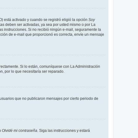
O) está activado y cuando se registró eligió la opción
Soy
tas deben ser activadas, ya sea por usted mismo o por La
 las instrucciones. Si no recibió ningún e-mail, seguramente la
rección de e-mail que proporcionó es correcta, envíe un mensaje
rrectamente. Si lo están, comuníquese con La Administración
n, por lo que necesitaría ser reparado.
usuarios que no publicaron mensajes por cierto periodo de
en
Olvidé mi contraseña
. Siga las instrucciones y estará