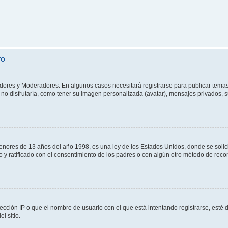
ro
adores y Moderadores. En algunos casos necesitará registrarse para publicar temas
no disfrutaría, como tener su imagen personalizada (avatar), mensajes privados, s
res de 13 años del año 1998, es una ley de los Estados Unidos, donde se solicita 
to y ratificado con el consentimiento de los padres o con algún otro método de rec
ección IP o que el nombre de usuario con el que está intentando registrarse, esté 
l sitio.