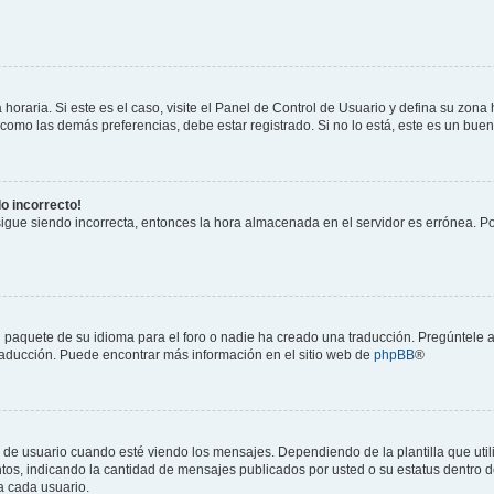
horaria. Si este es el caso, visite el Panel de Control de Usuario y defina su zona
 como las demás preferencias, debe estar registrado. Si no lo está, este es un bu
do incorrecto!
 sigue siendo incorrecta, entonces la hora almacenada en el servidor es errónea. P
 paquete de su idioma para el foro o nadie ha creado una traducción. Pregúntele a
 traducción. Puede encontrar más información en el sitio web de
phpBB
®
suario cuando esté viendo los mensajes. Dependiendo de la plantilla que utilice
ntos, indicando la cantidad de mensajes publicados por usted o su estatus dentro
a cada usuario.