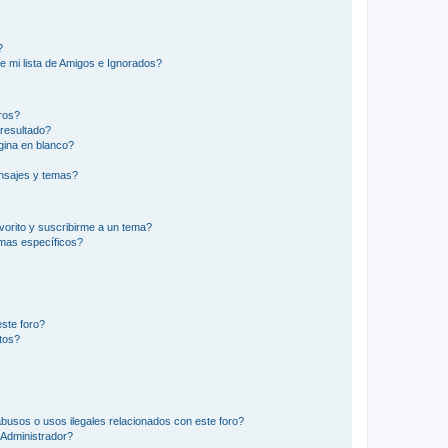
?
e mi lista de Amigos e Ignorados?
ros?
resultado?
ina en blanco?
nsajes y temas?
vorito y suscribirme a un tema?
emas específicos?
ste foro?
tos?
busos o usos ilegales relacionados con este foro?
Administrador?