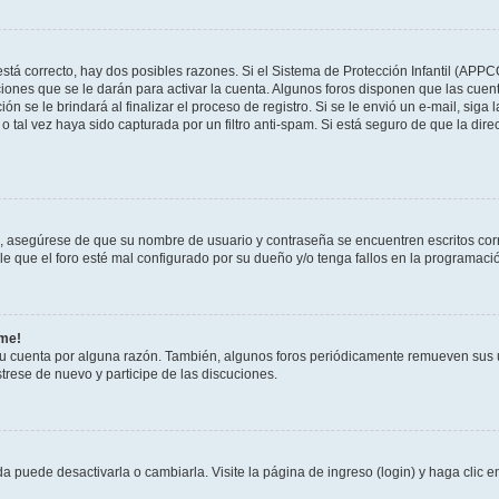
stá correcto, hay dos posibles razones. Si el Sistema de Protección Infantil (APPC
iones que se le darán para activar la cuenta. Algunos foros disponen que las cuen
ón se le brindará al finalizar el proceso de registro. Si se le envió un e-mail, siga
o tal vez haya sido capturada por un filtro anti-spam. Si está seguro de que la di
o, asegúrese de que su nombre de usuario y contraseña se encuentren escritos co
 que el foro esté mal configurado por su dueño y/o tenga fallos en la programació
rme!
su cuenta por alguna razón. También, algunos foros periódicamente remueven sus 
strese de nuevo y participe de las discuciones.
 puede desactivarla o cambiarla. Visite la página de ingreso (login) y haga clic 