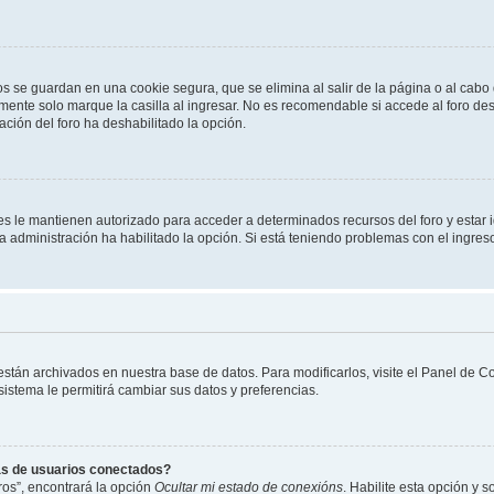
os se guardan en una cookie segura, que se elimina al salir de la página o al cab
ente solo marque la casilla al ingresar. No es recomendable si accede al foro des
tración del foro ha deshabilitado la opción.
les le mantienen autorizado para acceder a determinados recursos del foro y estar
 la administración ha habilitado la opción. Si está teniendo problemas con el ingres
 están archivados en nuestra base de datos. Para modificarlos, visite el Panel de 
 sistema le permitirá cambiar sus datos y preferencias.
as de usuarios conectados?
os”, encontrará la opción
Ocultar mi estado de conexións
. Habilite esta opción y 