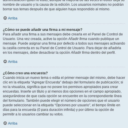
administración quién lo editó, aunque la mayoría de las veces el editor deja su
nombre de usuario y la causa de la edición. Los usuarios normales no podrán
borrar sus temas después de que alguien haya respondido al mismo.
Arriba
¿Cómo se puede añadir una firma a mi mensaje?
Para añadir una firma a sus mensajes debe crearla en el Panel de Control de
Usuario. Una vez creada, active la opción
Añadir firma
cuando publique un
mensaje. Puede asignar una firma por defecto a todos sus mensajes activando
la casilla correcta en su Panel de Control de Usuario. Para dejar de añadirla
en los mensajes, debe desactivar la opción
Añadir firma
dentro del perfil.
Arriba
¿Cómo creo una encuesta?
Cuando inicia un nuevo tema o edita el primer mensaje del mismo, debe hacer
clic en la etiqueta “Agregar Encuesta” debajo del formulario de publicación; si
no la visualiza, significa que no posee los permisos apropiados para crear
encuestas. Inserte un título y al menos dos opciones en el campo apropiado,
asegurándose de que cada opción se encuentre en la correspondiente línea
del formulario. También puede elegir el número de opciones que el usuario
puede seleccionar en la etiqueta “Opciones por usuario”, el tiempo límite en
días para la encuesta (0 para duración infinita) y por último la opción de
permitir a lo usuarios cambiar su votos.
Arriba