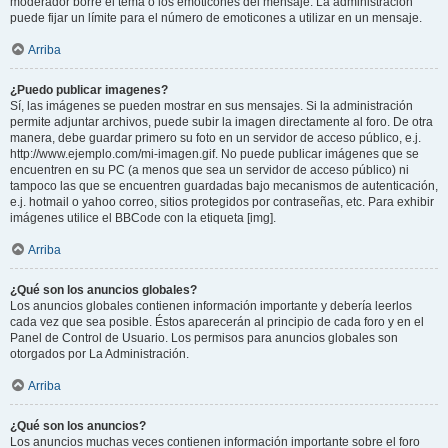
moderador borre el tema o los emoticones del mensaje. La administración
puede fijar un límite para el número de emoticones a utilizar en un mensaje.
Arriba
¿Puedo publicar imagenes?
Sí, las imágenes se pueden mostrar en sus mensajes. Si la administración
permite adjuntar archivos, puede subir la imagen directamente al foro. De otra
manera, debe guardar primero su foto en un servidor de acceso público, e.j.
http://www.ejemplo.com/mi-imagen.gif. No puede publicar imágenes que se
encuentren en su PC (a menos que sea un servidor de acceso público) ni
tampoco las que se encuentren guardadas bajo mecanismos de autenticación,
e.j. hotmail o yahoo correo, sitios protegidos por contraseñas, etc. Para exhibir
imágenes utilice el BBCode con la etiqueta [img].
Arriba
¿Qué son los anuncios globales?
Los anuncios globales contienen información importante y debería leerlos
cada vez que sea posible. Éstos aparecerán al principio de cada foro y en el
Panel de Control de Usuario. Los permisos para anuncios globales son
otorgados por La Administración.
Arriba
¿Qué son los anuncios?
Los anuncios muchas veces contienen información importante sobre el foro