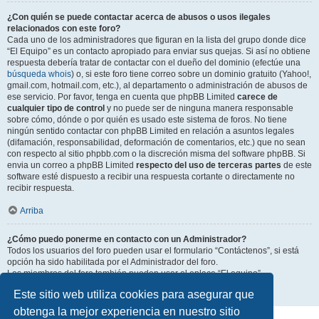
¿Con quién se puede contactar acerca de abusos o usos ilegales
relacionados con este foro?
Cada uno de los administradores que figuran en la lista del grupo donde dice
“El Equipo” es un contacto apropiado para enviar sus quejas. Si así no obtiene
respuesta debería tratar de contactar con el dueño del dominio (efectúe una
búsqueda whois
) o, si este foro tiene correo sobre un dominio gratuito (Yahoo!,
gmail.com, hotmail.com, etc.), al departamento o administración de abusos de
ese servicio. Por favor, tenga en cuenta que phpBB Limited
carece de
cualquier tipo de control
y no puede ser de ninguna manera responsable
sobre cómo, dónde o por quién es usado este sistema de foros. No tiene
ningún sentido contactar con phpBB Limited en relación a asuntos legales
(difamación, responsabilidad, deformación de comentarios, etc.) que no sean
con respecto al sitio phpbb.com o la discreción misma del software phpBB. Si
envia un correo a phpBB Limited
respecto del uso de terceras partes
de este
software esté dispuesto a recibir una respuesta cortante o directamente no
recibir respuesta.
Arriba
¿Cómo puedo ponerme en contacto con un Administrador?
Todos los usuarios del foro pueden usar el formulario “Contáctenos”, si está
opción ha sido habilitada por el Administrador del foro.
Los miembros del foro también pueden usar el enlace “El equipo”.
Este sitio web utiliza cookies para asegurar que
Arriba
obtenga la mejor experiencia en nuestro sitio