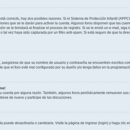
stá correcto, hay dos posibles razones. Si el Sistema de Protección Infantil (APPC
iones que se le darán para activar la cuenta. Algunos foros disponen que las cuen
ón se le brindará al finalizar el proceso de registro. Si se le envió un e-mail, siga
o tal vez haya sido capturada por un filtro anti-spam. Si está seguro de que la di
o, asegúrese de que su nombre de usuario y contraseña se encuentren escritos co
 que el foro esté mal configurado por su dueño y/o tenga fallos en la programació
rme!
su cuenta por alguna razón. También, algunos foros periódicamente remueven sus 
strese de nuevo y participe de las discuciones.
 puede desactivarla o cambiarla. Visite la página de ingreso (login) y haga clic 