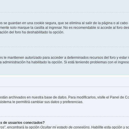
os se guardan en una cookie segura, que se elimina al salir de la página o al cab
ente solo marque la casilla al ingresar. No es recomendable si accede al foro des
tración del foro ha deshabilitado la opción.
les le mantienen autorizado para acceder a determinados recursos del foro y estar
 la administración ha habilitado la opción. Si está teniendo problemas con el ingres
 están archivados en nuestra base de datos. Para modificarlos, visite el Panel de 
 sistema le permitirá cambiar sus datos y preferencias.
as de usuarios conectados?
os”, encontrará la opción
Ocultar mi estado de conexións
. Habilite esta opción y 