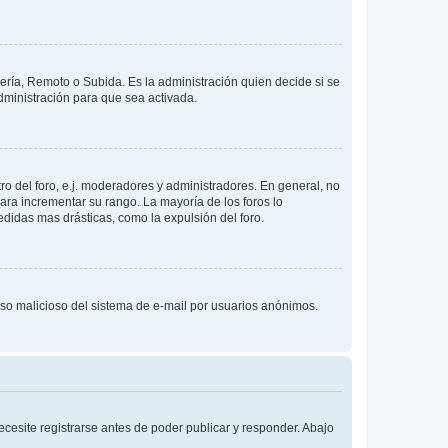
lería, Remoto o Subida. Es la administración quien decide si se
ministración para que sea activada.
o del foro, e.j. moderadores y administradores. En general, no
ara incrementar su rango. La mayoría de los foros lo
didas mas drásticas, como la expulsión del foro.
l uso malicioso del sistema de e-mail por usuarios anónimos.
cesite registrarse antes de poder publicar y responder. Abajo