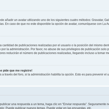
ede añadir un avatar utilizando uno de los siguientes cuatro métodos: Gravatar, Ga
s. En caso de que no este disponible la opción de avatar, comuníquese con La Ad
cantidad de publicaciones realizadas por el usuario o la posición del mismo dentr
r la administración. Por favor, no abuse de sus privilegios de publicación solo p
ores reducirán el número de publicaciones realizadas, llegando incluso a tomar me
me pide que me registre!
 a través del foro, si la administración habilita la opción. Esto es para prevenir e
publicar una respuesta a un tema, haga clic en “Enviar respuesta”. Seguramente ne
mplo: Puede publicar nuevos temas, Puede votar en las encuestas, etc.