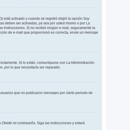
O) está activado y cuando se registró eligió la opción
Soy
tas deben ser activadas, ya sea por usted mismo o por La
 las instrucciones. Si no recibió ningún e-mail, seguramente la
rección de e-mail que proporcionó es correcta, envíe un mensaje
rrectamente. Si lo están, comuníquese con La Administración
n, por lo que necesitaría ser reparado.
usuarios que no publicaron mensajes por cierto periodo de
en
Olvidé mi contraseña
. Siga las instrucciones y estará