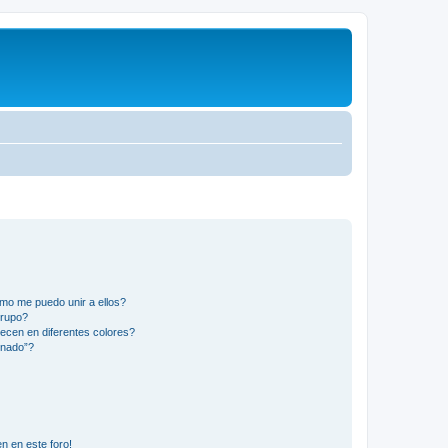
mo me puedo unir a ellos?
Grupo?
ecen en diferentes colores?
inado”?
n en este foro!