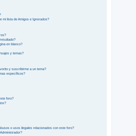
?
e mi lista de Amigos e Ignorados?
ros?
resultado?
ina en blanco?
nsajes y temas?
vorito y suscribirme a un tema?
emas específicos?
ste foro?
tos?
busos o usos ilegales relacionados con este foro?
Administrador?