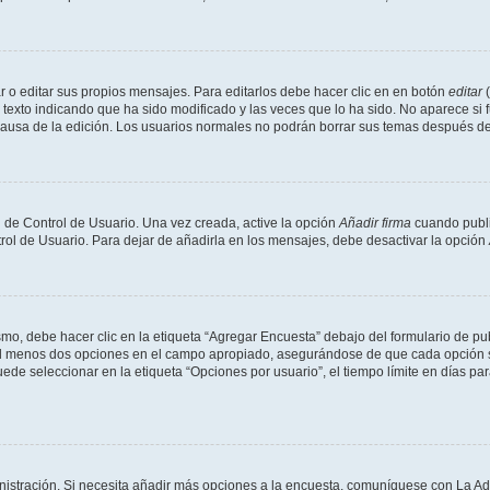
 o editar sus propios mensajes. Para editarlos debe hacer clic en en botón
editar
(
texto indicando que ha sido modificado y las veces que lo ha sido. No aparece si 
a causa de la edición. Los usuarios normales no podrán borrar sus temas después 
 de Control de Usuario. Una vez creada, active la opción
Añadir firma
cuando publi
trol de Usuario. Para dejar de añadirla en los mensajes, debe desactivar la opción
o, debe hacer clic en la etiqueta “Agregar Encuesta” debajo del formulario de publi
 al menos dos opciones en el campo apropiado, asegurándose de que cada opción se
 seleccionar en la etiqueta “Opciones por usuario”, el tiempo límite en días para 
inistración. Si necesita añadir más opciones a la encuesta, comuníquese con La Ad