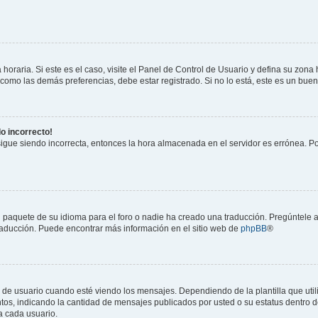
horaria. Si este es el caso, visite el Panel de Control de Usuario y defina su zona
 como las demás preferencias, debe estar registrado. Si no lo está, este es un bu
do incorrecto!
 sigue siendo incorrecta, entonces la hora almacenada en el servidor es errónea. P
 paquete de su idioma para el foro o nadie ha creado una traducción. Pregúntele a
 traducción. Puede encontrar más información en el sitio web de
phpBB
®
suario cuando esté viendo los mensajes. Dependiendo de la plantilla que utilice
ntos, indicando la cantidad de mensajes publicados por usted o su estatus dentro
a cada usuario.