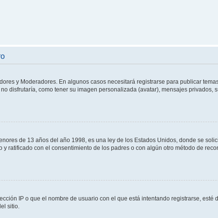
ro
adores y Moderadores. En algunos casos necesitará registrarse para publicar temas
no disfrutaría, como tener su imagen personalizada (avatar), mensajes privados, s
res de 13 años del año 1998, es una ley de los Estados Unidos, donde se solicita 
to y ratificado con el consentimiento de los padres o con algún otro método de rec
ección IP o que el nombre de usuario con el que está intentando registrarse, esté 
l sitio.