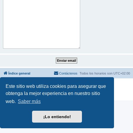
Índice general
Contáctenos
Todos los horarios son
UTC+02:00
Desarrollado por
phpBB
® Forum Software © phpBB Limited
Este sitio web utiliza cookies para asegurar que
Traducción al español por
phpBB España
obtenga la mejor experiencia en nuestro sitio
Privacidad
|
Condiciones
web.
Saber más
¡Lo entiendo!