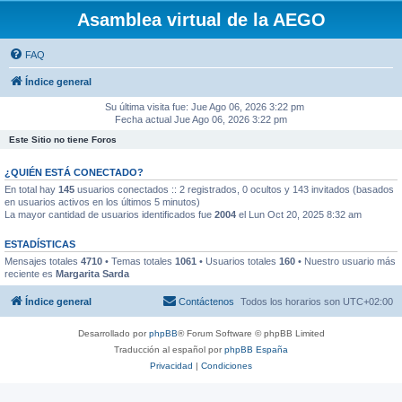
Asamblea virtual de la AEGO
FAQ
Índice general
Su última visita fue: Jue Ago 06, 2026 3:22 pm
Fecha actual Jue Ago 06, 2026 3:22 pm
Este Sitio no tiene Foros
¿QUIÉN ESTÁ CONECTADO?
En total hay
145
usuarios conectados :: 2 registrados, 0 ocultos y 143 invitados (basados
en usuarios activos en los últimos 5 minutos)
La mayor cantidad de usuarios identificados fue
2004
el Lun Oct 20, 2025 8:32 am
ESTADÍSTICAS
Mensajes totales
4710
• Temas totales
1061
• Usuarios totales
160
• Nuestro usuario más
reciente es
Margarita Sarda
Índice general
Contáctenos
Todos los horarios son
UTC+02:00
Desarrollado por
phpBB
® Forum Software © phpBB Limited
Traducción al español por
phpBB España
Privacidad
|
Condiciones