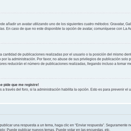
ede añadir un avatar utilizando uno de los siguientes cuatro métodos: Gravatar, Ga
s. En caso de que no este disponible la opción de avatar, comuníquese con La Ad
cantidad de publicaciones realizadas por el usuario o la posición del mismo dentr
r la administración. Por favor, no abuse de sus privilegios de publicación solo p
ores reducirán el número de publicaciones realizadas, llegando incluso a tomar me
me pide que me registre!
 a través del foro, si la administración habilita la opción. Esto es para prevenir e
publicar una respuesta a un tema, haga clic en “Enviar respuesta”. Seguramente ne
mplo: Puede publicar nuevos temas, Puede votar en las encuestas, etc.