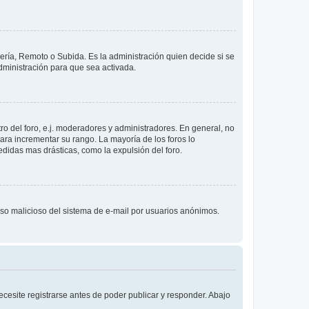
lería, Remoto o Subida. Es la administración quien decide si se
ministración para que sea activada.
o del foro, e.j. moderadores y administradores. En general, no
ara incrementar su rango. La mayoría de los foros lo
didas mas drásticas, como la expulsión del foro.
l uso malicioso del sistema de e-mail por usuarios anónimos.
cesite registrarse antes de poder publicar y responder. Abajo