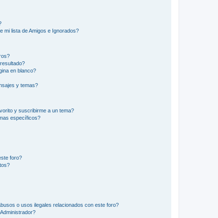
?
e mi lista de Amigos e Ignorados?
ros?
resultado?
ina en blanco?
nsajes y temas?
vorito y suscribirme a un tema?
emas específicos?
ste foro?
tos?
busos o usos ilegales relacionados con este foro?
Administrador?