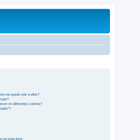
mo me puedo unir a ellos?
Grupo?
ecen en diferentes colores?
inado”?
n en este foro!