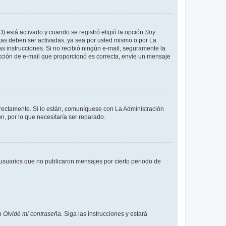
O) está activado y cuando se registró eligió la opción
Soy
tas deben ser activadas, ya sea por usted mismo o por La
 las instrucciones. Si no recibió ningún e-mail, seguramente la
rección de e-mail que proporcionó es correcta, envíe un mensaje
rrectamente. Si lo están, comuníquese con La Administración
n, por lo que necesitaría ser reparado.
usuarios que no publicaron mensajes por cierto periodo de
en
Olvidé mi contraseña
. Siga las instrucciones y estará