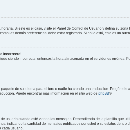
horaria. Si este es el caso, visite el Panel de Control de Usuario y defina su zona
 como las demás preferencias, debe estar registrado. Si no lo está, este es un bu
do incorrecto!
 sigue siendo incorrecta, entonces la hora almacenada en el servidor es errónea. P
 paquete de su idioma para el foro o nadie ha creado una traducción. Pregúntele a
 traducción. Puede encontrar más información en el sitio web de
phpBB
®
suario cuando esté viendo los mensajes. Dependiendo de la plantilla que utilice
ntos, indicando la cantidad de mensajes publicados por usted o su estatus dentro
a cada usuario.