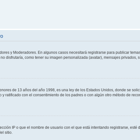
ro
adores y Moderadores. En algunos casos necesitará registrarse para publicar temas
no disfrutaría, como tener su imagen personalizada (avatar), mensajes privados, s
res de 13 años del año 1998, es una ley de los Estados Unidos, donde se solicita 
to y ratificado con el consentimiento de los padres o con algún otro método de rec
ección IP o que el nombre de usuario con el que está intentando registrarse, esté 
l sitio.