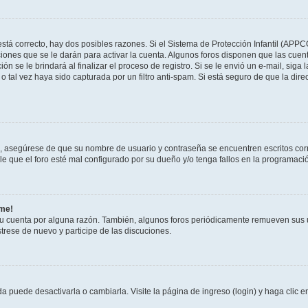
stá correcto, hay dos posibles razones. Si el Sistema de Protección Infantil (APPC
iones que se le darán para activar la cuenta. Algunos foros disponen que las cuen
ón se le brindará al finalizar el proceso de registro. Si se le envió un e-mail, siga
o tal vez haya sido capturada por un filtro anti-spam. Si está seguro de que la di
o, asegúrese de que su nombre de usuario y contraseña se encuentren escritos co
 que el foro esté mal configurado por su dueño y/o tenga fallos en la programació
rme!
su cuenta por alguna razón. También, algunos foros periódicamente remueven sus 
strese de nuevo y participe de las discuciones.
 puede desactivarla o cambiarla. Visite la página de ingreso (login) y haga clic 