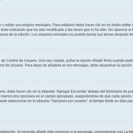
 o editar sus propios mensajes. Para editarlos debe hacer clic en en botón
editar
(
texto indicando que ha sido modificado y las veces que lo ha sido. No aparece si 
a causa de la edición. Los usuarios normales no podrán borrar sus temas después 
 de Control de Usuario. Una vez creada, active la opción
Añadir firma
cuando publi
trol de Usuario. Para dejar de añadirla en los mensajes, debe desactivar la opción
o, debe hacer clic en la etiqueta “Agregar Encuesta” debajo del formulario de publi
 al menos dos opciones en el campo apropiado, asegurándose de que cada opción se
 seleccionar en la etiqueta “Opciones por usuario”, el tiempo límite en días para 
inistración. Si necesita añadir más opciones a la encuesta, comuníquese con La Ad