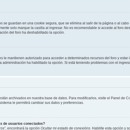
os se guardan en una cookie segura, que se elimina al salir de la página o al cab
ente solo marque la casilla al ingresar. No es recomendable si accede al foro des
tración del foro ha deshabilitado la opción.
les le mantienen autorizado para acceder a determinados recursos del foro y estar
 la administración ha habilitado la opción. Si está teniendo problemas con el ingres
 están archivados en nuestra base de datos. Para modificarlos, visite el Panel de 
 sistema le permitirá cambiar sus datos y preferencias.
as de usuarios conectados?
os”, encontrará la opción
Ocultar mi estado de conexións
. Habilite esta opción y 