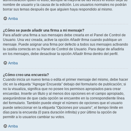
administración quién lo editó, aunque la mayoría de las veces el editor deja su
nombre de usuario y la causa de la edición. Los usuarios normales no podrán
borrar sus temas después de que alguien haya respondido al mismo.
Arriba
¿Cómo se puede añadir una firma a mi mensaje?
Para añadir una firma a sus mensajes debe crearla en el Panel de Control de
Usuario. Una vez creada, active la opción
Añadir firma
cuando publique un
mensaje. Puede asignar una firma por defecto a todos sus mensajes activando
la casilla correcta en su Panel de Control de Usuario. Para dejar de añadirla
en los mensajes, debe desactivar la opción
Añadir firma
dentro del perfil.
Arriba
¿Cómo creo una encuesta?
Cuando inicia un nuevo tema o edita el primer mensaje del mismo, debe hacer
clic en la etiqueta “Agregar Encuesta” debajo del formulario de publicación; si
no la visualiza, significa que no posee los permisos apropiados para crear
encuestas. Inserte un título y al menos dos opciones en el campo apropiado,
asegurándose de que cada opción se encuentre en la correspondiente línea
del formulario. También puede elegir el número de opciones que el usuario
puede seleccionar en la etiqueta “Opciones por usuario”, el tiempo límite en
días para la encuesta (0 para duración infinita) y por último la opción de
permitir a lo usuarios cambiar su votos.
Arriba