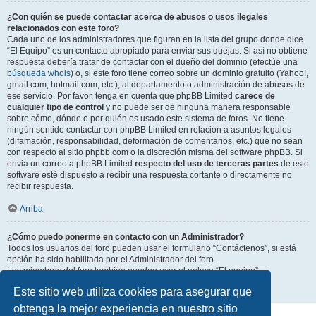
¿Con quién se puede contactar acerca de abusos o usos ilegales
relacionados con este foro?
Cada uno de los administradores que figuran en la lista del grupo donde dice
“El Equipo” es un contacto apropiado para enviar sus quejas. Si así no obtiene
respuesta debería tratar de contactar con el dueño del dominio (efectúe una
búsqueda whois
) o, si este foro tiene correo sobre un dominio gratuito (Yahoo!,
gmail.com, hotmail.com, etc.), al departamento o administración de abusos de
ese servicio. Por favor, tenga en cuenta que phpBB Limited
carece de
cualquier tipo de control
y no puede ser de ninguna manera responsable
sobre cómo, dónde o por quién es usado este sistema de foros. No tiene
ningún sentido contactar con phpBB Limited en relación a asuntos legales
(difamación, responsabilidad, deformación de comentarios, etc.) que no sean
con respecto al sitio phpbb.com o la discreción misma del software phpBB. Si
envia un correo a phpBB Limited
respecto del uso de terceras partes
de este
software esté dispuesto a recibir una respuesta cortante o directamente no
recibir respuesta.
Arriba
¿Cómo puedo ponerme en contacto con un Administrador?
Todos los usuarios del foro pueden usar el formulario “Contáctenos”, si está
opción ha sido habilitada por el Administrador del foro.
Los miembros del foro también pueden usar el enlace “El equipo”.
Este sitio web utiliza cookies para asegurar que
Arriba
obtenga la mejor experiencia en nuestro sitio