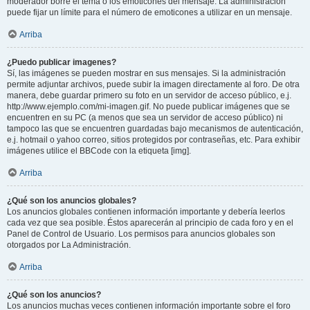
moderador borre el tema o los emoticones del mensaje. La administración
puede fijar un límite para el número de emoticones a utilizar en un mensaje.
Arriba
¿Puedo publicar imagenes?
Sí, las imágenes se pueden mostrar en sus mensajes. Si la administración
permite adjuntar archivos, puede subir la imagen directamente al foro. De otra
manera, debe guardar primero su foto en un servidor de acceso público, e.j.
http://www.ejemplo.com/mi-imagen.gif. No puede publicar imágenes que se
encuentren en su PC (a menos que sea un servidor de acceso público) ni
tampoco las que se encuentren guardadas bajo mecanismos de autenticación,
e.j. hotmail o yahoo correo, sitios protegidos por contraseñas, etc. Para exhibir
imágenes utilice el BBCode con la etiqueta [img].
Arriba
¿Qué son los anuncios globales?
Los anuncios globales contienen información importante y debería leerlos
cada vez que sea posible. Éstos aparecerán al principio de cada foro y en el
Panel de Control de Usuario. Los permisos para anuncios globales son
otorgados por La Administración.
Arriba
¿Qué son los anuncios?
Los anuncios muchas veces contienen información importante sobre el foro